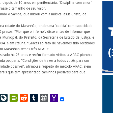
depois de 10 anos em penitenciária. “Disciplina com amor”
rasse o tamanho de seu valor.
ndo o Samba, que iniciou com a música Jesus Cristo, de
ena cidade do Maranhão, onde uma “cadeia” com capacidade
 presos. “Pior que o inferno”, disse antes de informar que
Municipal, do Prefeito, da Secretaria de Estado da Justiça, e
04, e em Itaúna. “Graças ao fato de havermos sido recebidos
 no Maranhão temos três APACs”.
strado há 23 anos e recém-formado visitou a APAC pioneira
nda pequena. “Condições de trazer a todos vocês para um
alidade possível”, afirmou a respeito do método APAC, além
Gerais que tem apresentado caminhos possíveis para que
ail
LinkedIn
LiveJournal
PrintFriendly
Reddit
Tumblr
WordPress
Yahoo
Mail