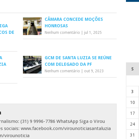
CÂMARA CONCEDE MOÇÕES
IGA
HONROSAS
COS DE
Nenhum comentário
|
jul 1, 2025
A
GCM DE SANTA LUZIA SE REÚNE
ZIA
COM DELEGADO DA PF
S
Nenhum comentário
|
out 9, 2023
3
10
a
17
ornalismo: (31) 9 9996-7786 WhatsApp Siga o Virou
24
es sociais: www.facebook.com/virounoticiasantaluzia
31
/virounoticia