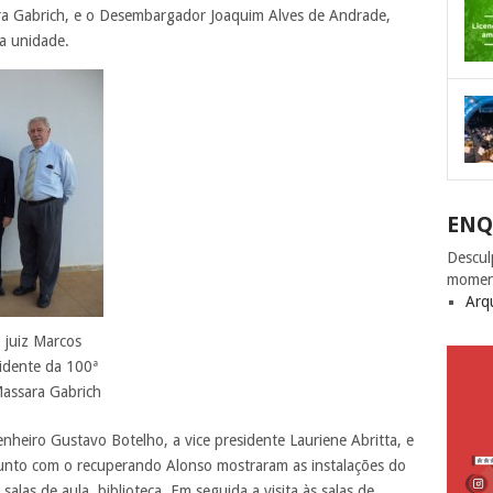
a Gabrich, e o Desembargador Joaquim Alves de Andrade,
a unidade.
ENQ
Descul
momen
Arq
 juiz Marcos
sidente da 100ª
assara Gabrich
heiro Gustavo Botelho, a vice presidente Lauriene Abritta, e
unto com o recuperando Alonso mostraram as instalações do
salas de aula, biblioteca. Em seguida a visita às salas de