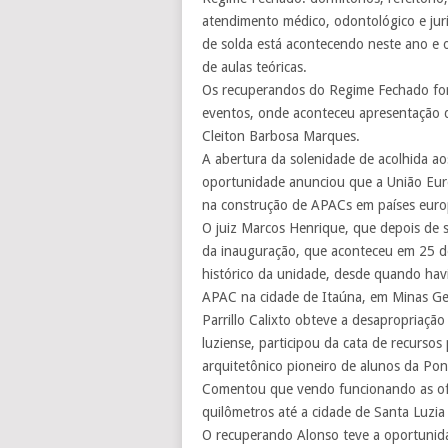
atendimento médico, odontológico e juríd
de solda está acontecendo neste ano e o
de aulas teóricas.
Os recuperandos do Regime Fechado fora
eventos, onde aconteceu apresentação 
Cleiton Barbosa Marques.
A abertura da solenidade de acolhida aos 
oportunidade anunciou que a União Euro
na construção de APACs em países euro
O juiz Marcos Henrique, que depois de 
da inauguração, que aconteceu em 25 d
histórico da unidade, desde quando havia
APAC na cidade de Itaúna, em Minas Ger
Parrillo Calixto obteve a desapropriaçã
luziense, participou da cata de recursos
arquitetônico pioneiro de alunos da Pont
Comentou que vendo funcionando as ofi
quilômetros até a cidade de Santa Luzia 
O recuperando Alonso teve a oportunida