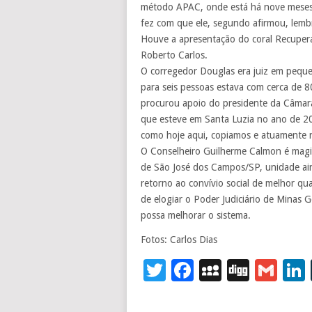
método APAC, onde está há nove meses, 
fez com que ele, segundo afirmou, lemb
Houve a apresentação do coral Recupera
Roberto Carlos.
O corregedor Douglas era juiz em pequ
para seis pessoas estava com cerca de 80
procurou apoio do presidente da Câmara 
que esteve em Santa Luzia no ano de 20
como hoje aqui, copiamos e atuamente
O Conselheiro Guilherme Calmon é magi
de São José dos Campos/SP, unidade ai
retorno ao convívio social de melhor qu
de elogiar o Poder Judiciário de Minas 
possa melhorar o sistema.
Fotos: Carlos Dias
Twitter
Facebook
MySpace
Digg
Gm