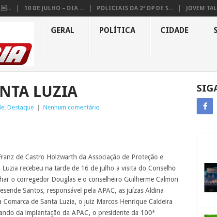
...
10 DE JULHO – DIA ...
POLICIAIS DA 2ª DP DE S...
JOVEM TAL
GERAL
POLÍTICA
CIDADE
ANTA LUZIA
SIG
de
,
Destaque
|
Nenhum comentário
Franz de Castro Holzwarth da Associação de Proteção e
Luzia recebeu na tarde de 16 de julho a visita do Conselho
nhar o corregedor Douglas e o conselheiro Guilherme Calmon
Resende Santos, responsável pela APAC, as juízas Aldina
 Comarca de Santa Luzia, o juiz Marcos Henrique Caldeira
uando da implantação da APAC, o presidente da 100ª