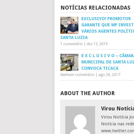
NOTÍCIAS RELACIONADAS
EXCLUSIVO! PROMOTOR
GARANTE QUE MP INVEST
VÁRIOS AGENTES POLÍTI
SANTA LUZIA
1 comentário
|
dez 13, 2019
E X C L U S I V O – CÂMAR
MUNICIPAL DE SANTA LU
CONVOCA TICACA
Nenhum comentário
|
ago 28, 2017
ABOUT THE AUTHOR
Virou Notíci
Virou Notícia J
Notícia nas red
www.twitter.com