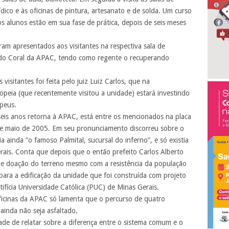
ico e às oficinas de pintura, artesanato e de solda. Um curso
s alunos estão em sua fase de prática, depois de seis meses
m apresentados aos visitantes na respectiva sala de
do Coral da APAC, tendo como regente o recuperando
visitantes foi feita pelo juiz Luiz Carlos, que na
peia (que recentemente visitou a unidade) estará investindo
peus.
seis anos retorna à APAC, está entre os mencionados na placa
e maio de 2005. Em seu pronunciamento discorreu sobre o
 ainda “o famoso Palmital, sucursal do inferno”, e só existia
ais. Conta que depois que o então prefeito Carlos Alberto
o e doação do terreno mesmo com a resistência da população
 para a edificação da unidade que foi construída com projeto
ifícia Universidade Católica (PUC) de Minas Gerais.
cinas da APAC só lamenta que o percurso de quatro
ainda não seja asfaltado.
de de relatar sobre a diferença entre o sistema comum e o