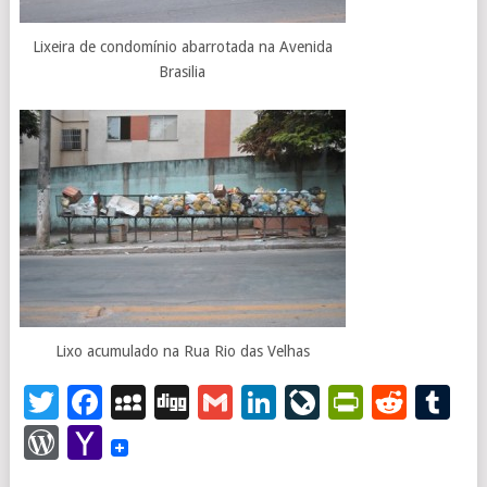
Lixeira de condomínio abarrotada na Avenida
Brasilia
Lixo acumulado na Rua Rio das Velhas
Twitter
Facebook
MySpace
Digg
Gmail
LinkedIn
LiveJourna
PrintFr
Redd
T
WordPress
Yahoo
Mail