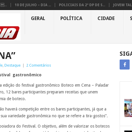
...
10 DE JULHO – DIA ...
POLICIAIS DA 2ª DP DE S...
JOVEM TAL
GERAL
POLÍTICA
CIDADE
NA”
SIG
de
,
Destaque
|
2 Comentários
estival gastronômico
a edição do festival gastronômico Boteco em Cena – Paladar
ro, 12 bares participantes preparam receitas que unem
omia de boteco.
o haverá competição entre os bares participantes, já que a
 sua variedade gastronômica no que se refere a tira-gostos”.
oiadora do Festival. O objetivo, além de valorizar os botecos