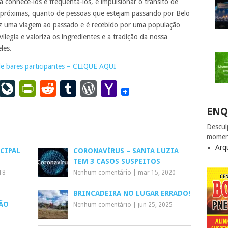
 a conhecê-los e frequentá-los, é impulsionar o trânsito de
s próximas, quanto de pessoas que estejam passando por Belo
faz uma viagem ao passado e é recebido por uma população
ilegia e valoriza os ingredientes e a tradição da nossa
les.
e bares participantes – CLIQUE AQUI
ail
LinkedIn
LiveJournal
PrintFriendly
Reddit
Tumblr
WordPress
Yahoo
Mail
ENQ
Descul
momen
Arq
CIPAL
CORONAVÍRUS – SANTA LUZIA
TEM 3 CASOS SUSPEITOS
018
Nenhum comentário
|
mar 15, 2020
BRINCADEIRA NO LUGAR ERRADO!
SÃO
Nenhum comentário
|
jun 25, 2025