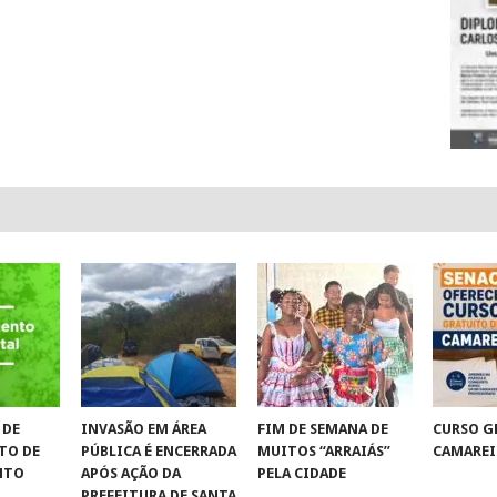
 DE
INVASÃO EM ÁREA
FIM DE SEMANA DE
CURSO G
TO DE
PÚBLICA É ENCERRADA
MUITOS “ARRAIÁS”
CAMAREI
NTO
APÓS AÇÃO DA
PELA CIDADE
PREFEITURA DE SANTA