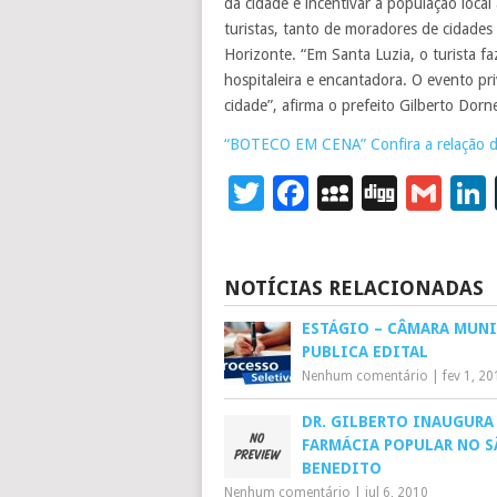
da cidade e incentivar a população local
turistas, tanto de moradores de cidade
Horizonte. “Em Santa Luzia, o turista 
hospitaleira e encantadora. O evento priv
cidade”, afirma o prefeito Gilberto Dorne
“BOTECO EM CENA” Confira a relação d
Twitter
Facebook
MySpace
Digg
Gm
NOTÍCIAS RELACIONADAS
ESTÁGIO – CÂMARA MUNI
PUBLICA EDITAL
Nenhum comentário
|
fev 1, 2
DR. GILBERTO INAUGURA
FARMÁCIA POPULAR NO 
BENEDITO
Nenhum comentário
|
jul 6, 2010