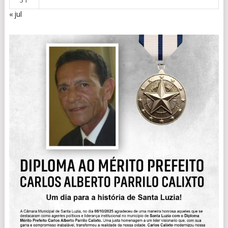
31
« jul