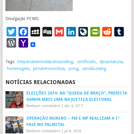
Divulgação PCMG
Twitter
Facebook
MySpace
Digg
Gmail
LinkedIn
LiveJourna
PrintFr
Redd
T
WordPress
Yahoo
Mail
Tags:
3departamentodepoliciacivilmg
,
certificado
,
dpsantaluzia
,
homenagem
,
jornalvirounoticia
,
pcmg
,
santaluziamg
NOTÍCIAS RELACIONADAS
ELEIÇÕES 2016: NA “QUEDA DE BRAÇO”, PREFEITA
GANHA MAIS UMA NA JUSTIÇA ELEITORAL
Nenhum comentário
|
abr 4, 2017
OPERAÇÃO MURINO – PM E MP REALIZAM A 1ª
FASE NO PALMITAL
Nenhum comentário
|
jul 8, 2026