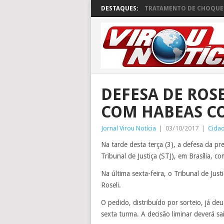
DESTAQUES:
TRATAMENTO DE CHOQUE 
DEFESA DE ROS
COM HABEAS CO
Jornal Virou Notícia
|
03/10/2017
|
Cida
Na tarde desta terça (3), a defesa da pr
Tribunal de Justiça (STJ), em Brasília, 
Na última sexta-feira, o Tribunal de Jus
Roseli.
O pedido, distribuído por sorteio, já de
sexta turma. A decisão liminar deverá sa