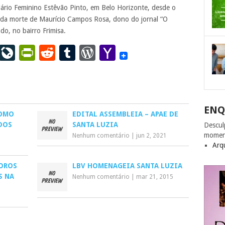
iário Feminino Estêvão Pinto, em Belo Horizonte, desde o
ar da morte de Maurício Campos Rosa, dono do jornal “O
do, no bairro Frimisa.
ail
LinkedIn
LiveJournal
PrintFriendly
Reddit
Tumblr
WordPress
Yahoo
Mail
ENQ
COMO
EDITAL ASSEMBLEIA – APAE DE
DOS
SANTA LUZIA
Descul
momen
Nenhum comentário
|
jun 2, 2021
Arq
FOROS
LBV HOMENAGEIA SANTA LUZIA
S NA
Nenhum comentário
|
mar 21, 2015