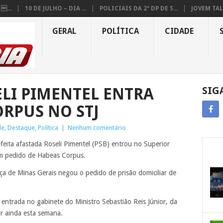
...
10 DE JULHO – DIA ...
POLICIAIS DA 2ª DP DE S...
JOVEM TAL
GERAL
POLÍTICA
CIDADE
ELI PIMENTEL ENTRA
SIG
RPUS NO STJ
de
,
Destaque
,
Política
|
Nenhum comentário
efeita afastada Roseli Pimentel (PSB) entrou no Superior
com pedido de Habeas Corpus.
tiça de Minas Gerais negou o pedido de prisão domiciliar de
u entrada no gabinete do Ministro Sebastião Reis Júnior, da
ir ainda esta semana.