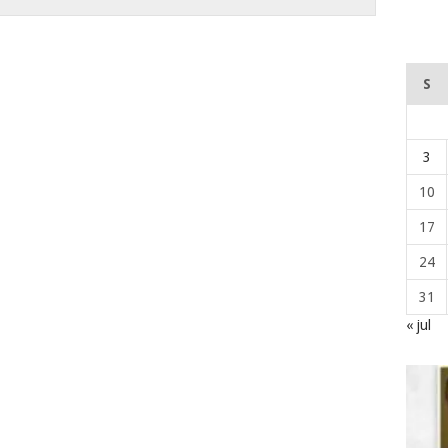
S
3
10
17
24
31
« jul