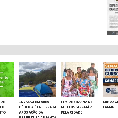
 DE
INVASÃO EM ÁREA
FIM DE SEMANA DE
CURSO G
TO DE
PÚBLICA É ENCERRADA
MUITOS “ARRAIÁS”
CAMAREI
NTO
APÓS AÇÃO DA
PELA CIDADE
PREFEITURA DE SANTA