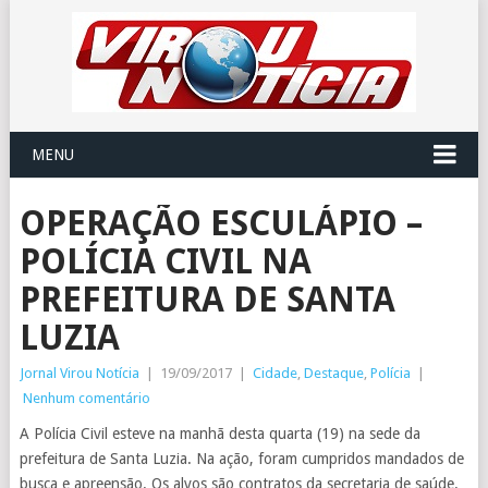
MENU
OPERAÇÃO ESCULÁPIO –
POLÍCIA CIVIL NA
PREFEITURA DE SANTA
LUZIA
Jornal Virou Notícia
|
19/09/2017
|
Cidade
,
Destaque
,
Polícia
|
Nenhum comentário
A Polícia Civil esteve na manhã desta quarta (19) na sede da
prefeitura de Santa Luzia. Na ação, foram cumpridos mandados de
busca e apreensão. Os alvos são contratos da secretaria de saúde.