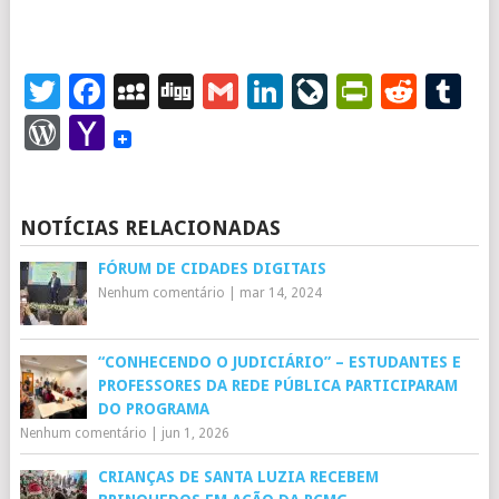
Twitter
Facebook
MySpace
Digg
Gmail
LinkedIn
LiveJourna
PrintFr
Redd
T
WordPress
Yahoo
Mail
NOTÍCIAS RELACIONADAS
FÓRUM DE CIDADES DIGITAIS
Nenhum comentário
|
mar 14, 2024
“CONHECENDO O JUDICIÁRIO” – ESTUDANTES E
PROFESSORES DA REDE PÚBLICA PARTICIPARAM
DO PROGRAMA
Nenhum comentário
|
jun 1, 2026
CRIANÇAS DE SANTA LUZIA RECEBEM