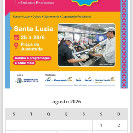
agosto 2026
S
T
Q
Q
S
S
D
1
2