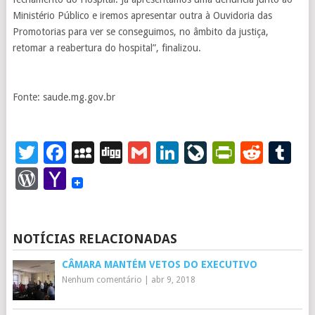
Ministério Público e iremos apresentar outra à Ouvidoria das
Promotorias para ver se conseguimos, no âmbito da justiça,
retomar a reabertura do hospital”, finalizou.
Fonte: saude.mg.gov.br
Twitter
Facebook
MySpace
Digg
Gmail
LinkedIn
LiveJourna
PrintFr
Redd
T
WordPress
Yahoo
Mail
NOTÍCIAS RELACIONADAS
CÂMARA MANTÉM VETOS DO EXECUTIVO
Nenhum comentário
|
abr 9, 2018