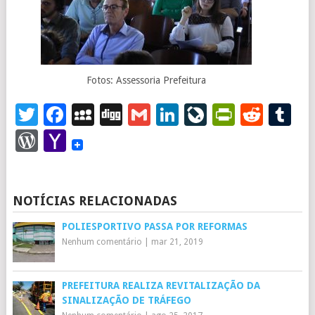
Fotos: Assessoria Prefeitura
Twitter
Facebook
MySpace
Digg
Gmail
LinkedIn
LiveJourna
PrintFr
Redd
T
WordPress
Yahoo
Mail
NOTÍCIAS RELACIONADAS
POLIESPORTIVO PASSA POR REFORMAS
Nenhum comentário
|
mar 21, 2019
PREFEITURA REALIZA REVITALIZAÇÃO DA
SINALIZAÇÃO DE TRÁFEGO