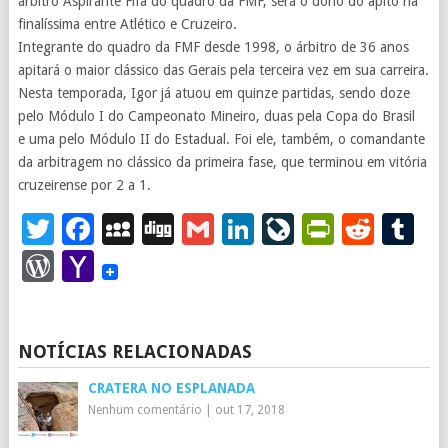
árbitro Aspirante Fifa do quadro da FMF, será o dono do apito na
finalíssima entre Atlético e Cruzeiro.
Integrante do quadro da FMF desde 1998, o árbitro de 36 anos
apitará o maior clássico das Gerais pela terceira vez em sua carreira.
Nesta temporada, Igor já atuou em quinze partidas, sendo doze
pelo Módulo I do Campeonato Mineiro, duas pela Copa do Brasil
e uma pelo Módulo II do Estadual. Foi ele, também, o comandante
da arbitragem no clássico da primeira fase, que terminou em vitória
cruzeirense por 2 a 1.
Twitter
Facebook
MySpace
Digg
Gmail
LinkedIn
LiveJourna
PrintFr
Redd
T
WordPress
Yahoo
Mail
NOTÍCIAS RELACIONADAS
CRATERA NO ESPLANADA
Nenhum comentário
|
out 17, 2018