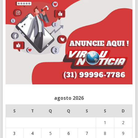
agosto 2026
S
T
Q
Q
S
S
D
1
2
3
4
5
6
7
8
9