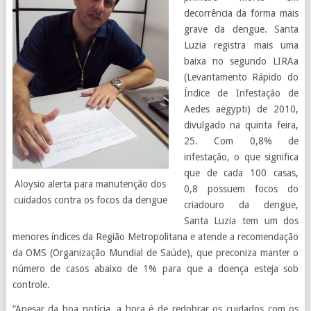
decorrência da forma mais
grave da dengue. Santa
Luzia registra mais uma
baixa no segundo LIRAa
(Levantamento Rápido do
Índice de Infestação de
Aedes aegypti) de 2010,
divulgado na quinta feira,
25. Com 0,8% de
infestação, o que significa
que de cada 100 casas,
Aloysio alerta para manutenção dos
0,8 possuem focos do
cuidados contra os focos da dengue
criadouro da dengue,
Santa Luzia tem um dos
menores índices da Região Metropolitana e atende a recomendação
da OMS (Organização Mundial de Saúde), que preconiza manter o
número de casos abaixo de 1% para que a doença esteja sob
controle.
“Apesar da boa notícia, a hora é de redobrar os cuidados com os