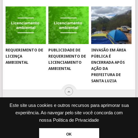
REQUERIMENTO DE
PUBLICIDADE DE
INVASÃO EM ÁREA
LICENÇA
REQUERIMENTO DE
PÚBLICA É
AMBIENTAL
LICENCIAMENTO
ENCERRADA APÓS
AMBIENTAL
AÇÃO DA
PREFEITURA DE
SANTA LUZIA
Este site usa cookies e outros recursos para aprimorar sua
experiência. Ao navegar pelo site você concorda com
© 2026
JORNAL VIROU NOTÍCIA
.
nossa
Política de Privacidade
DESENVOLVIDO POR
CAMINHOWEB
.
ENQUETES
JORNAL IMPRESSO
OK