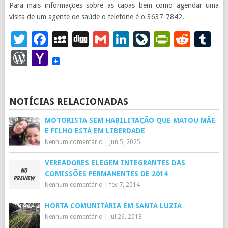
Para mais informações sobre as capas bem como agendar uma
visita de um agente de saúde o telefone é o 3637-7842.
Twitter
Facebook
MySpace
Digg
Gmail
LinkedIn
LiveJourna
PrintFr
Redd
T
WordPress
Yahoo
Mail
NOTÍCIAS RELACIONADAS
MOTORISTA SEM HABILITAÇÃO QUE MATOU MÃE
E FILHO ESTÁ EM LIBERDADE
Nenhum comentário
|
jun 5, 2025
VEREADORES ELEGEM INTEGRANTES DAS
COMISSÕES PERMANENTES DE 2014
Nenhum comentário
|
fev 7, 2014
HORTA COMUNITÁRIA EM SANTA LUZIA
Nenhum comentário
|
jul 26, 2018