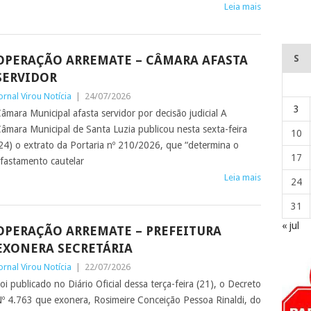
Leia mais
OPERAÇÃO ARREMATE – CÂMARA AFASTA
S
SERVIDOR
ornal Virou Notícia
|
24/07/2026
3
âmara Municipal afasta servidor por decisão judicial A
âmara Municipal de Santa Luzia publicou nesta sexta-feira
10
24) o extrato da Portaria nº 210/2026, que “determina o
17
fastamento cautelar
Leia mais
24
31
« jul
OPERAÇÃO ARREMATE – PREFEITURA
EXONERA SECRETÁRIA
ornal Virou Notícia
|
22/07/2026
oi publicado no Diário Oficial dessa terça-feira (21), o Decreto
º 4.763 que exonera, Rosimeire Conceição Pessoa Rinaldi, do