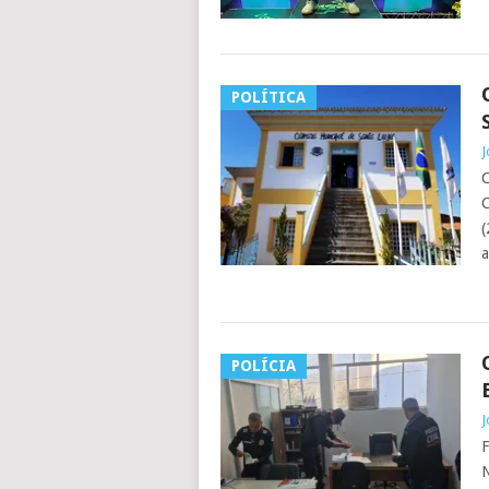
POLÍTICA
J
C
C
(
a
POLÍCIA
J
F
N