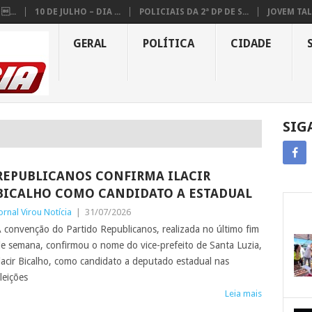
...
10 DE JULHO – DIA ...
POLICIAIS DA 2ª DP DE S...
JOVEM TAL
GERAL
POLÍTICA
CIDADE
SIG
REPUBLICANOS CONFIRMA ILACIR
BICALHO COMO CANDIDATO A ESTADUAL
ornal Virou Notícia
|
31/07/2026
 convenção do Partido Republicanos, realizada no último fim
e semana, confirmou o nome do vice-prefeito de Santa Luzia,
lacir Bicalho, como candidato a deputado estadual nas
leições
Leia mais