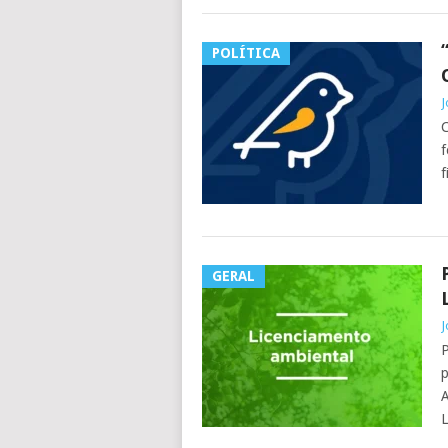
POLÍTICA
J
C
f
f
GERAL
J
P
p
A
L