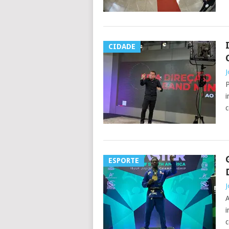
CIDADE
J
P
i
c
ESPORTE
J
A
i
c