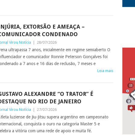
INJÚRIA, EXTORSÃO E AMEAÇA –
COMUNICADOR CONDENADO
ornal Virou Notícia
|
28/07/2026
ena ultrapassa 7 anos, inicialmente em regime semiaberto O
nfluenciador e comunicador Ronnie Peterson Gonçalves foi
ondenado a 7 anos e 16 dias de reclusão, 7 meses e
Leia mais
GUSTAVO ALEXANDRE “O TRATOR” É
DESTAQUE NO RIO DE JANEIRO
ornal Virou Notícia
|
27/07/2026
tleta luziense de Jiu-Jitsu supera argentino em campeonato
nternacional, conquista o ouro na categoria Master 5 e
elebra a vitória com uma rede de apoio e muita fé.