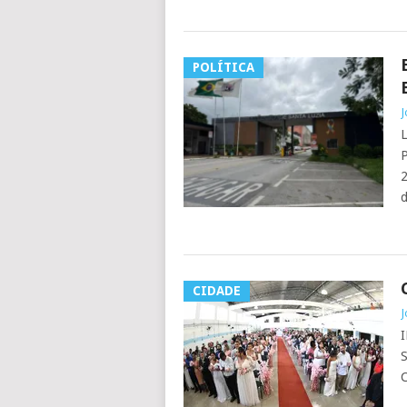
POLÍTICA
J
L
P
2
d
CIDADE
J
S
C