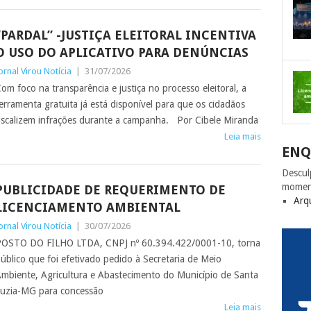
“PARDAL” -JUSTIÇA ELEITORAL INCENTIVA
O USO DO APLICATIVO PARA DENÚNCIAS
ornal Virou Notícia
|
31/07/2026
om foco na transparência e justiça no processo eleitoral, a
erramenta gratuita já está disponível para que os cidadãos
iscalizem infrações durante a campanha. Por Cibele Miranda
Leia mais
ENQ
Descul
momen
PUBLICIDADE DE REQUERIMENTO DE
Arq
LICENCIAMENTO AMBIENTAL
ornal Virou Notícia
|
30/07/2026
OSTO DO FILHO LTDA, CNPJ nº 60.394.422/0001-10, torna
úblico que foi efetivado pedido à Secretaria de Meio
mbiente, Agricultura e Abastecimento do Município de Santa
uzia-MG para concessão
Leia mais