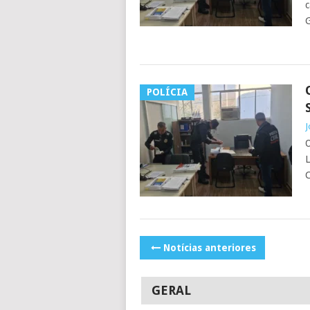
c
G
POLÍCIA
J
O
L
C
POSTS
Notícias anteriores
NAVIGATION
GERAL