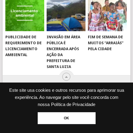
PUBLICIDADE DE
INVASÃO EM ÁREA
FIM DE SEMANA DE
REQUERIMENTO DE
PÚBLICA É
MUITOS “ARRAIÁS”
LICENCIAMENTO
ENCERRADA APÓS
PELA CIDADE
AMBIENTAL
AÇÃO DA
PREFEITURA DE
SANTA LUZIA
Este site usa cookies e outros recursos para aprimorar sua
experiência. Ao navegar pelo site você concorda com
© 2026
JORNAL VIROU NOTÍCIA
.
nossa
Política de Privacidade
DESENVOLVIDO POR
CAMINHOWEB
.
ENQUETES
JORNAL IMPRESSO
OK
POLÍTICA DE PRIVACIDADE
EXPEDIENTE
FALE CONOSCO