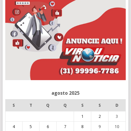
agosto 2025
S
T
Q
Q
S
S
D
1
2
3
4
5
6
7
8
9
10