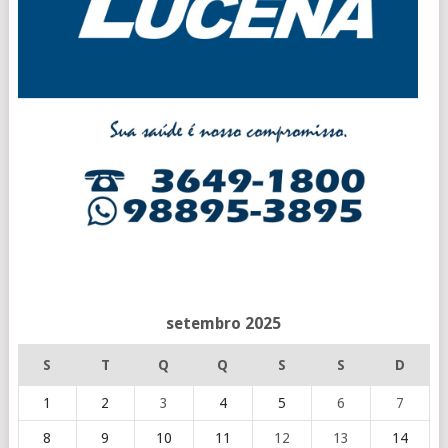
setembro 2025
S
T
Q
Q
S
S
D
1
2
3
4
5
6
7
8
9
10
11
12
13
14