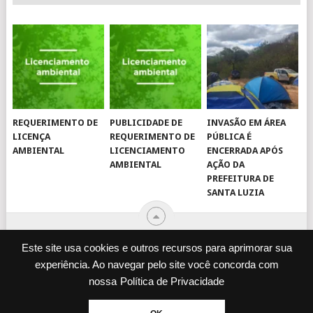
REQUERIMENTO DE
PUBLICIDADE DE
INVASÃO EM ÁREA
LICENÇA
REQUERIMENTO DE
PÚBLICA É
AMBIENTAL
LICENCIAMENTO
ENCERRADA APÓS
AMBIENTAL
AÇÃO DA
PREFEITURA DE
SANTA LUZIA
Este site usa cookies e outros recursos para aprimorar sua
experiência. Ao navegar pelo site você concorda com
© 2026
JORNAL VIROU NOTÍCIA
.
nossa
Política de Privacidade
DESENVOLVIDO POR
CAMINHOWEB
.
ENQUETES
JORNAL IMPRESSO