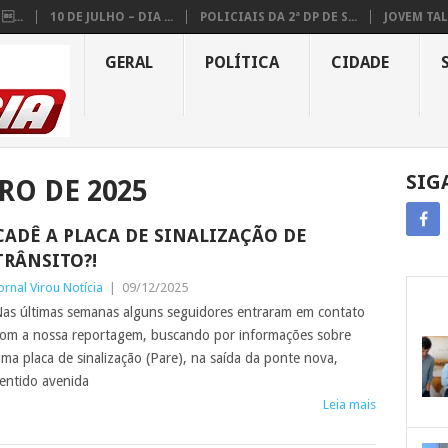
...
10 DE JULHO – DIA ...
POLICIAIS DA 2ª DP DE S...
JOVEM TAL
GERAL
POLÍTICA
CIDADE
SIG
RO DE 2025
CADÊ A PLACA DE SINALIZAÇÃO DE
TRÂNSITO?!
ornal Virou Notícia
|
09/12/2025
as últimas semanas alguns seguidores entraram em contato
om a nossa reportagem, buscando por informações sobre
ma placa de sinalização (Pare), na saída da ponte nova,
entido avenida
Leia mais