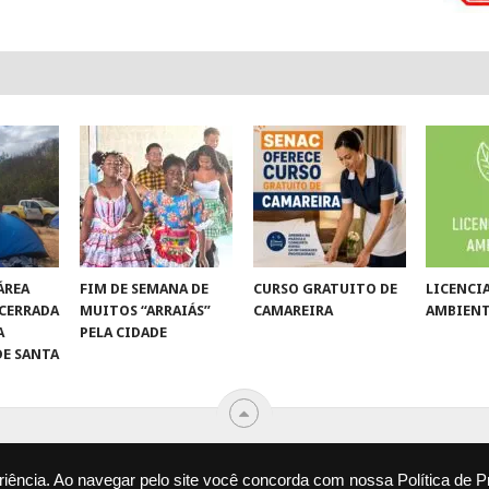
ÁREA
FIM DE SEMANA DE
CURSO GRATUITO DE
LICENC
NCERRADA
MUITOS “ARRAIÁS”
CAMAREIRA
AMBIEN
A
PELA CIDADE
DE SANTA
L VIROU NOTÍCIA
.
DESENVOLVIDO POR
CAMINHOWEB
.
eriência. Ao navegar pelo site você concorda com nossa
Política de 