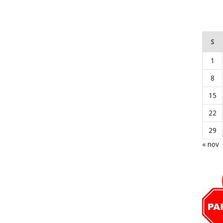
S
1
8
15
22
29
« nov