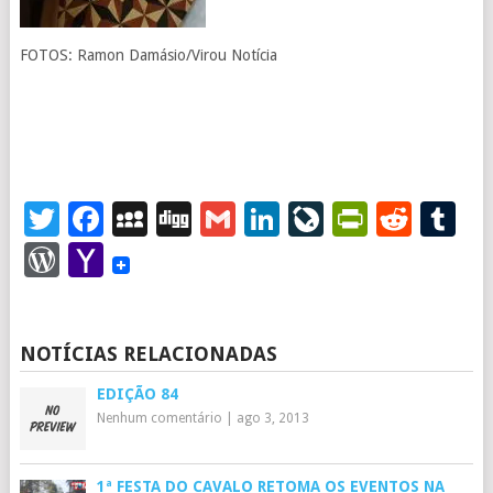
FOTOS: Ramon Damásio/Virou Notícia
Twitter
Facebook
MySpace
Digg
Gmail
LinkedIn
LiveJourna
PrintFr
Redd
T
WordPress
Yahoo
Mail
NOTÍCIAS RELACIONADAS
EDIÇÃO 84
Nenhum comentário
|
ago 3, 2013
1ª FESTA DO CAVALO RETOMA OS EVENTOS NA