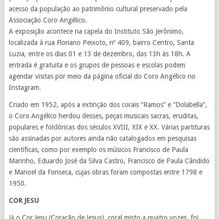
acesso da população ao patrimônio cultural preservado pela
Associação Coro Angélico.
A exposição acontece na capela do Instituto São Jerônimo,
localizada à rua Floriano Peixoto, nº 409, bairro Centro, Santa
Luzia, entre os dias 01 e 13 de dezembro, das 13h às 18h. A
entrada é gratuita e os grupos de pessoas e escolas podem
agendar visitas por meio da página oficial do Coro Angélico no
Instagram.
Criado em 1952, após a extinção dos corais “Ramos” e “Dolabella”,
o Coro Angélico herdou desses, peças musicais sacras, eruditas,
populares e folclóricas dos séculos XVIII, XIX e XX. Várias partituras
são assinadas por autores ainda não catalogados em pesquisas
científicas, como por exemplo os músicos Francisco de Paula
Marinho, Eduardo José da Silva Castro, Francisco de Paula Cândido
e Manoel da Fonseca, cujas obras foram compostas entre 1798 e
1950.
COR JESU
Já o Cor Jesu (Coração de Jesus), coral misto a quatro vozes, foi