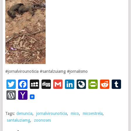
#jornalvirounoticia
#santalzuiamg
#jornalismo
Twitter
Facebook
MySpace
Digg
Gmail
LinkedIn
LiveJourna
PrintFr
Redd
T
WordPress
Yahoo
Mail
Tags:
denuncia
,
jornalvirounoticia
,
mico
,
micoestrela
,
santaluziamg
,
zoonoses