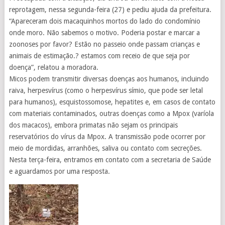
reprotagem, nessa segunda-feira (27) e pediu ajuda da prefeitura.
“Apareceram dois macaquinhos mortos do lado do condomínio
onde moro. Não sabemos o motivo. Poderia postar e marcar a
zoonoses por favor? Estão no passeio onde passam crianças e
animais de estimação.? estamos com receio de que seja por
doença”, relatou a moradora.
Micos podem transmitir diversas doenças aos humanos, incluindo
raiva, herpesvírus (como o herpesvírus símio, que pode ser letal
para humanos), esquistossomose, hepatites e, em casos de contato
com materiais contaminados, outras doenças como a Mpox (varíola
dos macacos), embora primatas não sejam os principais
reservatórios do vírus da Mpox. A transmissão pode ocorrer por
meio de mordidas, arranhões, saliva ou contato com secreções.
Nesta terça-feira, entramos em contato com a secretaria de Saúde
e aguardamos por uma resposta.