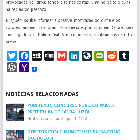
provocadas por tiros, sendo oito nas costas, uma no peito e duas
na região do pescoço.
Ninguém soube informar a possível motivação do crime e os
autores também não foram reconhecidos por ninguém. O caso será
investigado pela Polícia Civil. Até o momento, nenhum suspeito foi
preso.
Twitter
Facebook
MySpace
Digg
Gmail
LinkedIn
LiveJourna
PrintFr
Redd
T
WordPress
Yahoo
Mail
NOTÍCIAS RELACIONADAS
PUBLICADO CONCURSO PÚBLICO PARA A
PREFEITURA DE SANTA LUZIA
Nenhum comentário
|
jul 11, 2018
DÉBITOS COM O MUNICÍPIO? SAIBA COMO
QUITÁ-LOS!