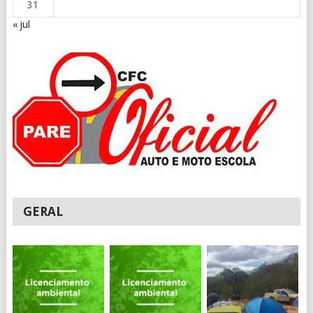
31
« jul
GERAL