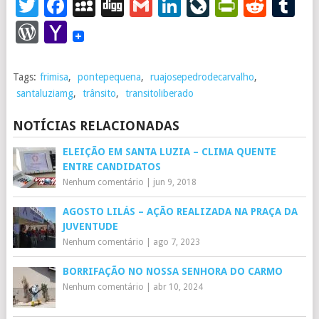
Twitter
Facebook
MySpace
Digg
Gmail
LinkedIn
LiveJourna
PrintFr
Redd
T
WordPress
Yahoo
Mail
Tags:
frimisa
,
pontepequena
,
ruajosepedrodecarvalho
,
santaluziamg
,
trânsito
,
transitoliberado
NOTÍCIAS RELACIONADAS
ELEIÇÃO EM SANTA LUZIA – CLIMA QUENTE
ENTRE CANDIDATOS
Nenhum comentário
|
jun 9, 2018
AGOSTO LILÁS – AÇÃO REALIZADA NA PRAÇA DA
JUVENTUDE
Nenhum comentário
|
ago 7, 2023
BORRIFAÇÃO NO NOSSA SENHORA DO CARMO
Nenhum comentário
|
abr 10, 2024