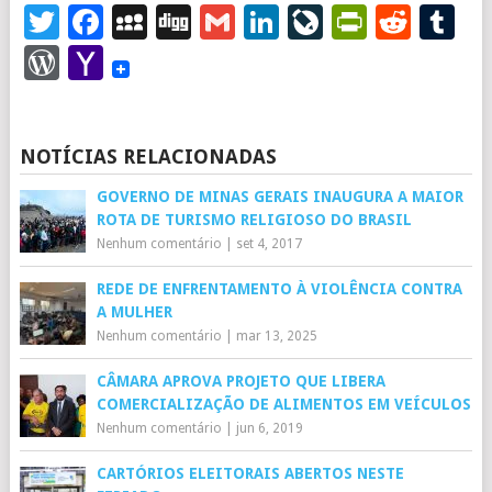
Twitter
Facebook
MySpace
Digg
Gmail
LinkedIn
LiveJourna
PrintFr
Redd
T
WordPress
Yahoo
Mail
NOTÍCIAS RELACIONADAS
GOVERNO DE MINAS GERAIS INAUGURA A MAIOR
ROTA DE TURISMO RELIGIOSO DO BRASIL
Nenhum comentário
|
set 4, 2017
REDE DE ENFRENTAMENTO À VIOLÊNCIA CONTRA
A MULHER
Nenhum comentário
|
mar 13, 2025
CÂMARA APROVA PROJETO QUE LIBERA
COMERCIALIZAÇÃO DE ALIMENTOS EM VEÍCULOS
Nenhum comentário
|
jun 6, 2019
CARTÓRIOS ELEITORAIS ABERTOS NESTE