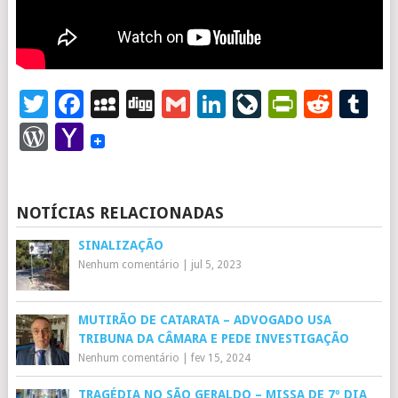
Twitter
Facebook
MySpace
Digg
Gmail
LinkedIn
LiveJourna
PrintFr
Redd
T
WordPress
Yahoo
Mail
NOTÍCIAS RELACIONADAS
SINALIZAÇÃO
Nenhum comentário
|
jul 5, 2023
MUTIRÃO DE CATARATA – ADVOGADO USA
TRIBUNA DA CÂMARA E PEDE INVESTIGAÇÃO
Nenhum comentário
|
fev 15, 2024
TRAGÉDIA NO SÃO GERALDO – MISSA DE 7º DIA