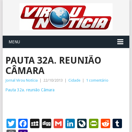
MENU
PAUTA 32A. REUNIÃO
CÂMARA
Jornal Virou Notícia
|
22/10/2013
|
Cidade
|
1 comentário
Pauta 32a. reunião Câmara
Twitter
Facebook
MySpace
Digg
Gmail
LinkedIn
LiveJourna
PrintFr
Redd
T