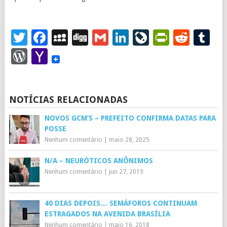
Twitter
Facebook
MySpace
Digg
Gmail
LinkedIn
LiveJourna
PrintFr
Redd
T
WordPress
Yahoo
Mail
NOTÍCIAS RELACIONADAS
NOVOS GCM’S – PREFEITO CONFIRMA DATAS PARA
POSSE
Nenhum comentário
|
maio 28, 2025
N/A – NEURÓTICOS ANÔNIMOS
Nenhum comentário
|
jun 27, 2019
40 DIAS DEPOIS… SEMÁFOROS CONTINUAM
ESTRAGADOS NA AVENIDA BRASÍLIA
Nenhum comentário
|
maio 16, 2018