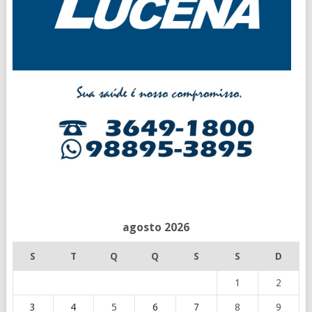
agosto 2026
S
T
Q
Q
S
S
D
1
2
3
4
5
6
7
8
9