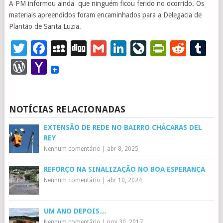
A PM informou ainda que ninguém ficou ferido no ocorrido. Os
materiais apreendidos foram encaminhados para a Delegacia de
Plantão de Santa Luzia.
Twitter
Facebook
MySpace
Digg
Gmail
LinkedIn
LiveJourna
PrintFr
Redd
T
WordPress
Yahoo
Mail
NOTÍCIAS RELACIONADAS
EXTENSÃO DE REDE NO BAIRRO CHÁCARAS DEL
REY
Nenhum comentário
|
abr 8, 2025
REFORÇO NA SINALIZAÇÃO NO BOA ESPERANÇA
Nenhum comentário
|
abr 10, 2024
UM ANO DEPOIS…
Nenhum comentário
|
nov 30, 2017