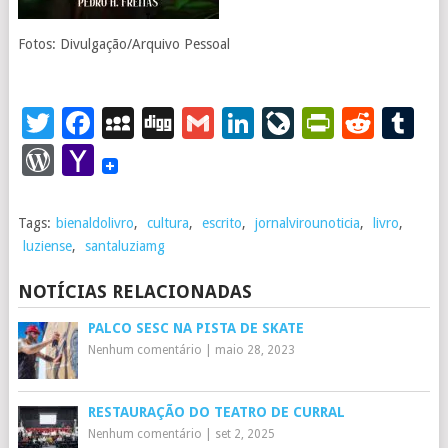
Fotos: Divulgação/Arquivo Pessoal
Twitter
Facebook
MySpace
Digg
Gmail
LinkedIn
LiveJourna
PrintFr
Redd
T
WordPress
Yahoo
Mail
Tags:
bienaldolivro
,
cultura
,
escrito
,
jornalvirounoticia
,
livro
,
luziense
,
santaluziamg
NOTÍCIAS RELACIONADAS
PALCO SESC NA PISTA DE SKATE
Nenhum comentário
|
maio 28, 2023
RESTAURAÇÃO DO TEATRO DE CURRAL
Nenhum comentário
|
set 2, 2025