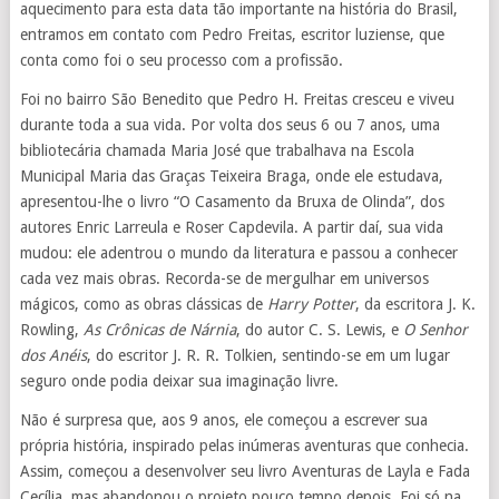
aquecimento para esta data tão importante na história do Brasil,
entramos em contato com Pedro Freitas, escritor luziense, que
conta como foi o seu processo com a profissão.
Foi no bairro São Benedito que Pedro H. Freitas cresceu e viveu
durante toda a sua vida. Por volta dos seus 6 ou 7 anos, uma
bibliotecária chamada Maria José que trabalhava na Escola
Municipal Maria das Graças Teixeira Braga, onde ele estudava,
apresentou-lhe o livro “O Casamento da Bruxa de Olinda”, dos
autores Enric Larreula e Roser Capdevila. A partir daí, sua vida
mudou: ele adentrou o mundo da literatura e passou a conhecer
cada vez mais obras. Recorda-se de mergulhar em universos
mágicos, como as obras clássicas de
Harry Potter
, da escritora J. K.
Rowling,
As Crônicas de Nárnia
, do autor C. S. Lewis, e
O Senhor
dos Anéis
, do escritor J. R. R. Tolkien, sentindo-se em um lugar
seguro onde podia deixar sua imaginação livre.
Não é surpresa que, aos 9 anos, ele começou a escrever sua
própria história, inspirado pelas inúmeras aventuras que conhecia.
Assim, começou a desenvolver seu livro Aventuras de Layla e Fada
Cecília, mas abandonou o projeto pouco tempo depois. Foi só na