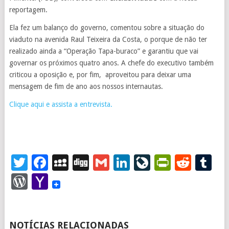
reportagem.
Ela fez um balanço do governo, comentou sobre a situação do
viaduto na avenida Raul Teixeira da Costa, o porque de não ter
realizado ainda a “Operação Tapa-buraco” e garantiu que vai
governar os próximos quatro anos. A chefe do executivo também
criticou a oposição e, por fim, aproveitou para deixar uma
mensagem de fim de ano aos nossos internautas.
Clique aqui e assista a entrevista.
Twitter
Facebook
MySpace
Digg
Gmail
LinkedIn
LiveJourna
PrintFr
Redd
T
WordPress
Yahoo
Mail
NOTÍCIAS RELACIONADAS