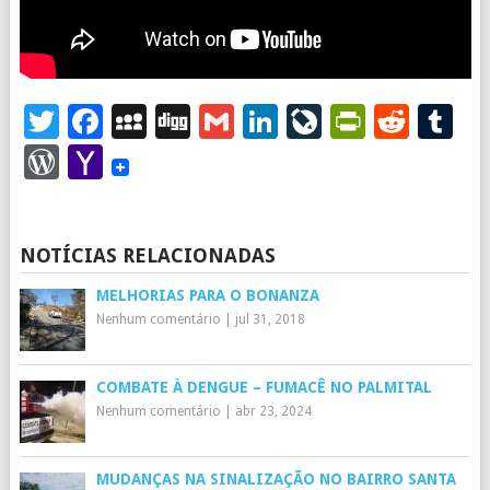
Twitter
Facebook
MySpace
Digg
Gmail
LinkedIn
LiveJourna
PrintFr
Redd
T
WordPress
Yahoo
Mail
NOTÍCIAS RELACIONADAS
MELHORIAS PARA O BONANZA
Nenhum comentário
|
jul 31, 2018
COMBATE À DENGUE – FUMACÊ NO PALMITAL
Nenhum comentário
|
abr 23, 2024
MUDANÇAS NA SINALIZAÇÃO NO BAIRRO SANTA