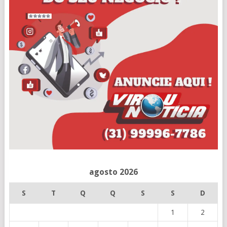
agosto 2026
S
T
Q
Q
S
S
D
1
2