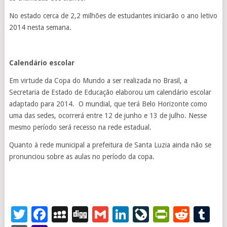
No estado cerca de 2,2 milhões de estudantes iniciarão o ano letivo
2014 nesta semana.
Calendário escolar
Em virtude da Copa do Mundo a ser realizada no Brasil, a
Secretaria de Estado de Educação elaborou um calendário escolar
adaptado para 2014. O mundial, que terá Belo Horizonte como
uma das sedes, ocorrerá entre 12 de junho e 13 de julho. Nesse
mesmo período será recesso na rede estadual.
Quanto à rede municipal a prefeitura de Santa Luzia ainda não se
pronunciou sobre as aulas no período da copa.
Twitter
Facebook
MySpace
Digg
Gmail
LinkedIn
LiveJourna
PrintFr
Redd
T