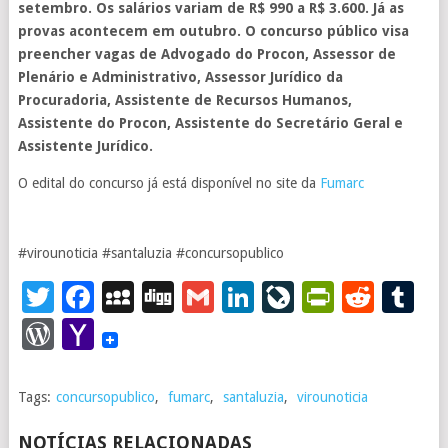
setembro. Os salários variam de R$ 990 a R$ 3.600. Já as
provas acontecem em outubro. O concurso público visa
preencher vagas de Advogado do Procon, Assessor de
Plenário e Administrativo, Assessor Jurídico da
Procuradoria, Assistente de Recursos Humanos,
Assistente do Procon, Assistente do Secretário Geral e
Assistente Jurídico.
O edital do concurso já está disponível no site da
Fumarc
#virounoticia #santaluzia #concursopublico
Twitter
Facebook
MySpace
Digg
Gmail
LinkedIn
LiveJourna
PrintFr
Redd
T
WordPress
Yahoo
Mail
Tags:
concursopublico
,
fumarc
,
santaluzia
,
virounoticia
NOTÍCIAS RELACIONADAS