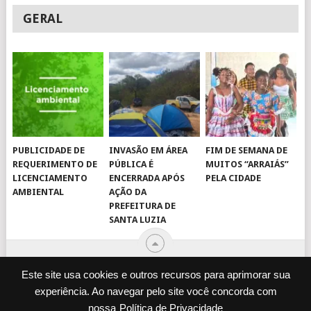
GERAL
PUBLICIDADE DE
INVASÃO EM ÁREA
FIM DE SEMANA DE
REQUERIMENTO DE
PÚBLICA É
MUITOS “ARRAIÁS”
LICENCIAMENTO
ENCERRADA APÓS
PELA CIDADE
AMBIENTAL
AÇÃO DA
PREFEITURA DE
SANTA LUZIA
Este site usa cookies e outros recursos para aprimorar sua
experiência. Ao navegar pelo site você concorda com
© 2026
JORNAL VIROU NOTÍCIA
.
nossa
Política de Privacidade