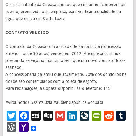
O representante da Copasa afirmou que em junho acontecerá um
evento, promovido pela empresa, para verificar a qualidade da
água que chega em Santa Luzia.
CONTRATO VENCIDO
O contrato da Copasa com a cidade de Santa Luzia (concessão
anterior foi de 30 anos) venceu em 2012. A empresa continua
prestando serviço no município sem que um novo contrato fosse
assinado.
A concessionária garantiu que atualmente, 70% dos domicílios na
cidade são contemplados com a coleta de esgoto.
Para reclamações, a Copasa disponibiliza o telefone: 115
#virounoticia
#santaluzia
#audienciapublica
#copasa
Twitter
Facebook
MySpace
Digg
Gmail
LinkedIn
LiveJourna
PrintFr
Redd
T
WordPress
Yahoo