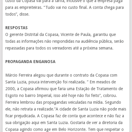
custo da Copasa vai para a tarifa, inclusive o que a empresa paga
para as empreiteiras. “Tudo vai no custo final. A conta chega para
todos”, disse.
RESPOSTAS
O gerente Distrital da Copasa, Vicente de Paula, garantiu que
todas as informações não respondidas na audiência pública, serão
repassadas para todos os vereadores até a próxima semana.
PROPAGANDA ENGANOSA
Márcio Ferreira alegou que durante o contrato da Copasa com
Santa Luzia, pouca intervenção foi realizada. ” Em meados de
2000, a Copasa afirmou que faria uma Estação de Tratamento de
Esgoto no bairro Imperial, isso até hoje não foi feito”, cobrou.
Ferreira lembrou das propagandas veiculadas na mídia. Segundo
ele, não retrata a realizade.”A cidade de Santa Luzia não pode mais
ficar prejudicada. A Copasa faz de conta que acontece e não faz a
sua obrigação aqui em Santa Luzia. Gostaria de ver a diretoria da
Copasa agindo como age em Belo Horizonte. Tem que respeitar o