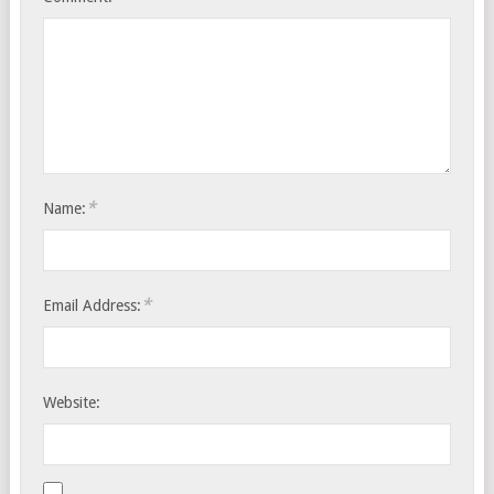
*
Name:
*
Email Address:
Website: