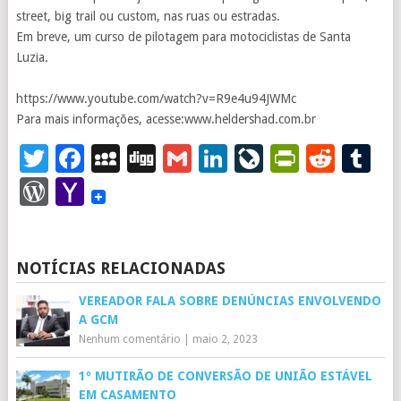
street, big trail ou custom, nas ruas ou estradas.
Em breve, um curso de pilotagem para motociclistas de Santa
Luzia.
https://www.youtube.com/watch?v=R9e4u94JWMc
Para mais informações, acesse:www.heldershad.com.br
Twitter
Facebook
MySpace
Digg
Gmail
LinkedIn
LiveJourna
PrintFr
Redd
T
WordPress
Yahoo
Mail
NOTÍCIAS RELACIONADAS
VEREADOR FALA SOBRE DENÚNCIAS ENVOLVENDO
A GCM
Nenhum comentário
|
maio 2, 2023
1º MUTIRÃO DE CONVERSÃO DE UNIÃO ESTÁVEL
EM CASAMENTO