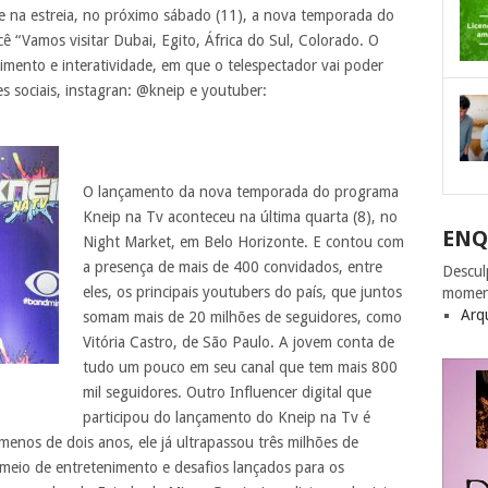
 na estreia, no próximo sábado (11), a nova temporada do
ê “Vamos visitar Dubai, Egito, África do Sul, Colorado. O
mento e interatividade, em que o telespectador vai poder
s sociais, instagran: @kneip e youtuber:
O lançamento da nova temporada do programa
Kneip na Tv aconteceu na última quarta (8), no
ENQ
Night Market, em Belo Horizonte. E contou com
a presença de mais de 400 convidados, entre
Descul
eles, os principais youtubers do país, que juntos
momen
Arq
somam mais de 20 milhões de seguidores, como
Vitória Castro, de São Paulo. A jovem conta de
tudo um pouco em seu canal que tem mais 800
mil seguidores. Outro Influencer digital que
participou do lançamento do Kneip na Tv é
enos de dois anos, ele já ultrapassou três milhões de
 meio de entretenimento e desafios lançados para os