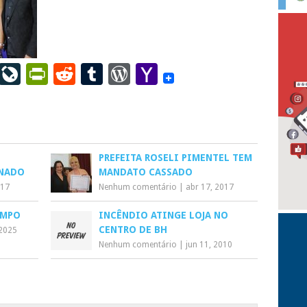
ail
LinkedIn
LiveJournal
PrintFriendly
Reddit
Tumblr
WordPress
Yahoo
Mail
PREFEITA ROSELI PIMENTEL TEM
NADO
MANDATO CASSADO
017
Nenhum comentário
|
abr 17, 2017
EMPO
INCÊNDIO ATINGE LOJA NO
CENTRO DE BH
 2025
Nenhum comentário
|
jun 11, 2010