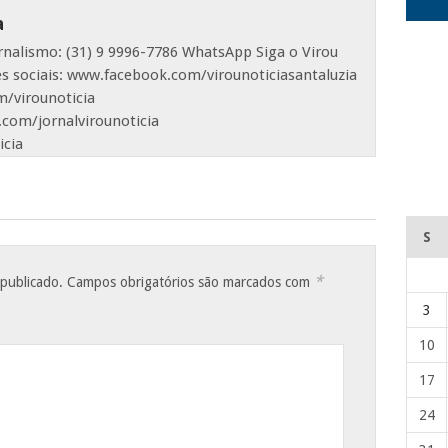
a
ornalismo: (31) 9 9996-7786 WhatsApp Siga o Virou
es sociais: www.facebook.com/virounoticiasantaluzia
/virounoticia
com/jornalvirounoticia
icia
S
*
 publicado.
Campos obrigatórios são marcados com
3
10
17
24