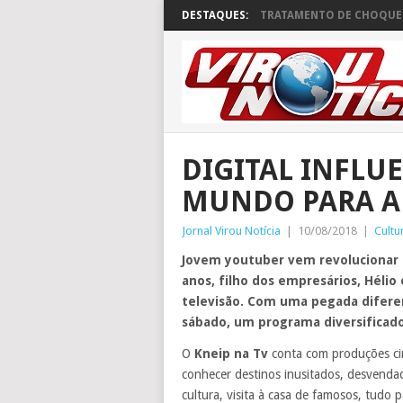
DESTAQUES:
TRATAMENTO DE CHOQUE 
DIGITAL INFLU
MUNDO PARA A
Jornal Virou Notícia
|
10/08/2018
|
Cultu
Jovem youtuber vem revolucionar a
anos, filho dos empresários, Hélio 
televisão. Com uma pegada difere
sábado, um programa diversificado
O
Kneip na Tv
conta com produções cin
conhecer destinos inusitados, desvendad
cultura, visita à casa de famosos, tudo