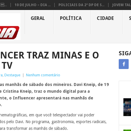
...
10 DE JULHO – DIA ...
POLICIAIS DA 2ª DP DE S...
JOVEM TAL
GERAL
POLÍTICA
CIDADE
ENCER TRAZ MINAS E O
SIG
 TV
ra
,
Destaque
|
Nenhum comentário
s manhãs de sábado dos mineiros. Davi Kneip, de 19
e Cristina Kneip, traz o mundo digital para a
nte, o Influencer apresentará nas manhãs de
.
ematográficas, em que você telespectador vai poder
os pelo Davi. No programa, gastronomia, esportes radicais,
 para transformar as manhãs de sábado.