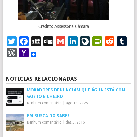
Crédito: Assessoria Câmara
Twitter
Facebook
MySpace
Digg
Gmail
LinkedIn
LiveJourna
PrintFr
Redd
T
WordPress
Yahoo
Mail
NOTÍCIAS RELACIONADAS
MORADORES DENUNCIAM QUE ÁGUA ESTÁ COM
GOSTO E CHEIRO
Nenhum comentário
|
ago 13, 2025
EM BUSCA DO SABER
Nenhum comentário
|
dez 5, 2016