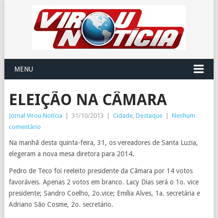
MENU
ELEIÇÃO NA CÂMARA
Jornal Virou Notícia
|
31/10/2013
|
Cidade
,
Destaque
|
Nenhum
comentário
Na manhã desta quinta-feira, 31, os vereadores de Santa Luzia,
elegeram a nova mesa diretora para 2014.
Pedro de Teco foi reeleito presidente da Câmara por 14 votos
favoráveis. Apenas 2 votos em branco. Lacy Dias será o 1o. vice
presidente; Sandro Coelho, 2o.vice; Emília Alves, 1a. secretária e
Adriano São Cosme, 2o. secretário.