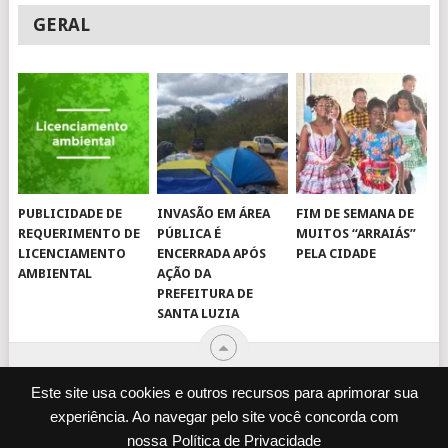
GERAL
PUBLICIDADE DE
INVASÃO EM ÁREA
FIM DE SEMANA DE
REQUERIMENTO DE
PÚBLICA É
MUITOS “ARRAIÁS”
LICENCIAMENTO
ENCERRADA APÓS
PELA CIDADE
AMBIENTAL
AÇÃO DA
PREFEITURA DE
SANTA LUZIA
Este site usa cookies e outros recursos para aprimorar sua
experiência. Ao navegar pelo site você concorda com
© 2026
JORNAL VIROU NOTÍCIA
.
nossa
Política de Privacidade