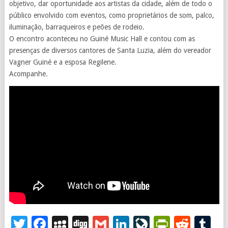
objetivo, dar oportunidade aos artistas da cidade, além de todo o
público envolvido com eventos, como proprietários de som, palco,
iluminação, barraqueiros e peões de rodeio.
O encontro aconteceu no Guiné Music Hall e contou com as
presenças de diversos cantores de Santa Luzia, além do vereador
Vagner Guiné e a esposa Regilene.
Acompanhe.
Twitter
Facebook
MySpace
Digg
Gmail
LinkedIn
LiveJourna
PrintFr
Redd
T