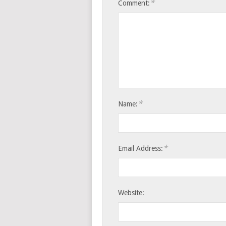
*
Comment:
*
Name:
*
Email Address:
Website: