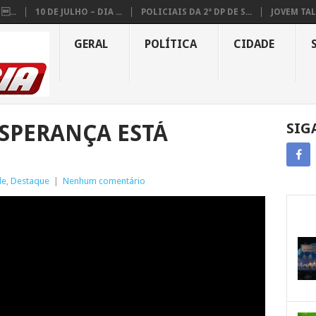
...
10 DE JULHO – DIA ...
POLICIAIS DA 2ª DP DE S...
JOVEM TAL
GERAL
POLÍTICA
CIDADE
SPERANÇA ESTÁ
SIG
de
,
Destaque
|
Nenhum comentário