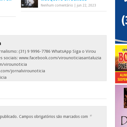
Nenhum comentário
|
jun 22, 2023
a
ornalismo: (31) 9 9996-7786 WhatsApp Siga o Virou
es sociais: www.facebook.com/virounoticiasantaluzia
/virounoticia
com/jornalvirounoticia
icia
*
 publicado.
Campos obrigatórios são marcados com