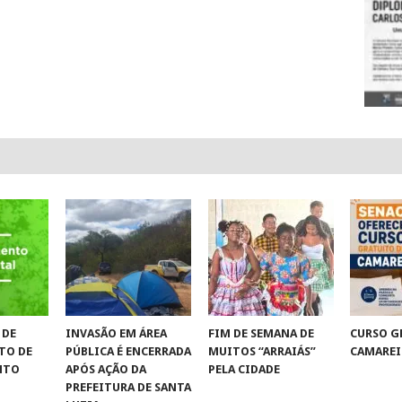
 DE
INVASÃO EM ÁREA
FIM DE SEMANA DE
CURSO G
TO DE
PÚBLICA É ENCERRADA
MUITOS “ARRAIÁS”
CAMAREI
NTO
APÓS AÇÃO DA
PELA CIDADE
PREFEITURA DE SANTA