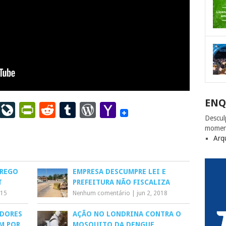
ENQ
ail
LinkedIn
LiveJournal
PrintFriendly
Reddit
Tumblr
WordPress
Yahoo
Descul
Mail
momen
Arq
PREGO
EMPRESA DESCUMPRE LEI E
T
PREFEITURA NÃO FISCALIZA
015
Nenhum comentário
|
jun 2, 2018
DORES
AÇÃO NO LONDRINA CONTRA O
M POR
MOSQUITO DA DENGUE