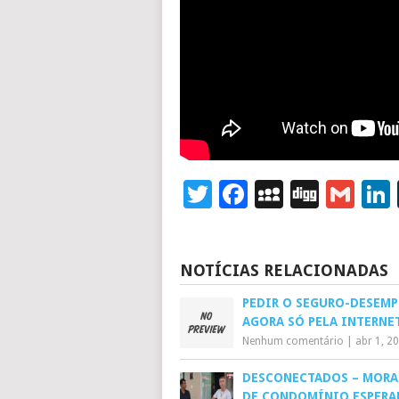
Twitter
Facebook
MySpace
Digg
Gm
NOTÍCIAS RELACIONADAS
PEDIR O SEGURO-DESEM
AGORA SÓ PELA INTERNE
Nenhum comentário
|
abr 1, 2
DESCONECTADOS – MORA
DE CONDOMÍNIO ESPERA