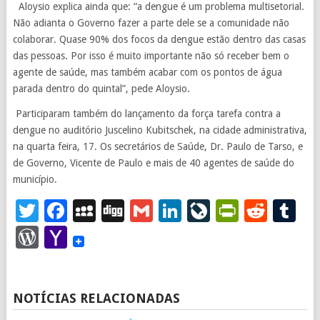
Aloysio explica ainda que: “a dengue é um problema multisetorial.
Não adianta o Governo fazer a parte dele se a comunidade não
colaborar. Quase 90% dos focos da dengue estão dentro das casas
das pessoas. Por isso é muito importante não só receber bem o
agente de saúde, mas também acabar com os pontos de água
parada dentro do quintal”, pede Aloysio.
Participaram também do lançamento da força tarefa contra a
dengue no auditório Juscelino Kubitschek, na cidade administrativa,
na quarta feira, 17. Os secretários de Saúde, Dr. Paulo de Tarso, e
de Governo, Vicente de Paulo e mais de 40 agentes de saúde do
município.
Twitter
Facebook
MySpace
Digg
Gmail
LinkedIn
LiveJourna
PrintFr
Redd
T
WordPress
Yahoo
Mail
NOTÍCIAS RELACIONADAS