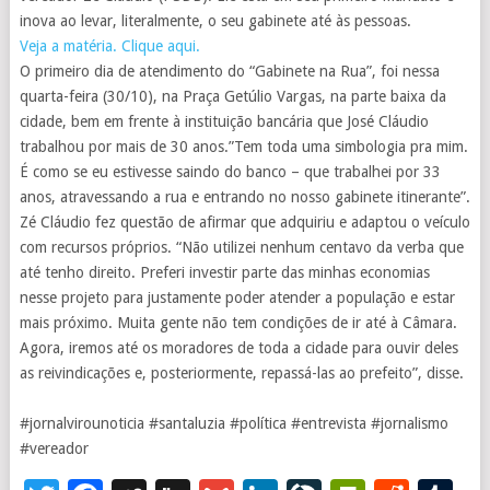
inova ao levar, literalmente, o seu gabinete até às pessoas.
Veja a matéria. Clique aqui.
O primeiro dia de atendimento do “Gabinete na Rua”, foi nessa
quarta-feira (30/10), na Praça Getúlio Vargas, na parte baixa da
cidade, bem em frente à instituição bancária que José Cláudio
trabalhou por mais de 30 anos.”Tem toda uma simbologia pra mim.
É como se eu estivesse saindo do banco – que trabalhei por 33
anos, atravessando a rua e entrando no nosso gabinete itinerante”.
Zé Cláudio fez questão de afirmar que adquiriu e adaptou o veículo
com recursos próprios. “Não utilizei nenhum centavo da verba que
até tenho direito. Preferi investir parte das minhas economias
nesse projeto para justamente poder atender a população e estar
mais próximo. Muita gente não tem condições de ir até à Câmara.
Agora, iremos até os moradores de toda a cidade para ouvir deles
as reivindicações e, posteriormente, repassá-las ao prefeito”, disse.
#jornalvirounoticia
#santaluzia
#política
#entrevista
#jornalismo
#vereador