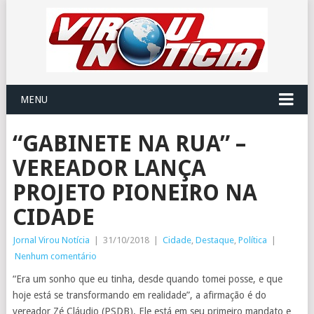
MENU
“GABINETE NA RUA” –
VEREADOR LANÇA
PROJETO PIONEIRO NA
CIDADE
Jornal Virou Notícia
|
31/10/2018
|
Cidade
,
Destaque
,
Política
|
Nenhum comentário
“Era um sonho que eu tinha, desde quando tomei posse, e que
hoje está se transformando em realidade”, a afirmação é do
vereador
Zé Cláudio
(PSDB). Ele está em seu primeiro mandato e