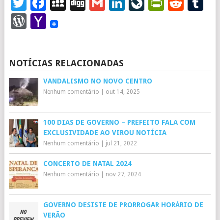
Twitter
Facebook
MySpace
Digg
Gmail
LinkedIn
LiveJourna
PrintFr
Redd
T
WordPress
Yahoo
Mail
NOTÍCIAS RELACIONADAS
VANDALISMO NO NOVO CENTRO
Nenhum comentário
|
out 14, 2025
100 DIAS DE GOVERNO – PREFEITO FALA COM
EXCLUSIVIDADE AO VIROU NOTÍCIA
Nenhum comentário
|
jul 21, 2022
CONCERTO DE NATAL 2024
Nenhum comentário
|
nov 27, 2024
GOVERNO DESISTE DE PRORROGAR HORÁRIO DE
VERÃO