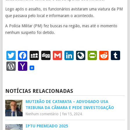
Logo após o assalto, os funcionários avistaram uma viatura da PM
que passava pelo local e informaram o acontecido.
A Polícia Militar (PM) fez buscas na região, mas até o momento
nenhum suspeito foi detido.
Twitter
Facebook
MySpace
Digg
Gmail
LinkedIn
LiveJourna
PrintFr
Redd
T
WordPress
Yahoo
Mail
NOTÍCIAS RELACIONADAS
MUTIRÃO DE CATARATA – ADVOGADO USA
TRIBUNA DA CÂMARA E PEDE INVESTIGAÇÃO
Nenhum comentário
|
fev 15, 2024
IPTU PREMIADO 2025