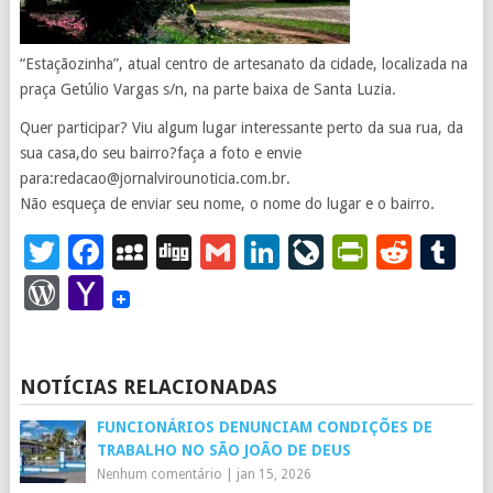
“Estaçãozinha”, atual centro de artesanato da cidade, localizada na
praça Getúlio Vargas s/n, na parte baixa de Santa Luzia.
Quer participar? Viu algum lugar interessante perto da sua rua, da
sua casa,do seu bairro?faça a foto e envie
para:redacao@jornalvirounoticia.com.br.
Não esqueça de enviar seu nome, o nome do lugar e o bairro.
Twitter
Facebook
MySpace
Digg
Gmail
LinkedIn
LiveJourna
PrintFr
Redd
T
WordPress
Yahoo
Mail
NOTÍCIAS RELACIONADAS
FUNCIONÁRIOS DENUNCIAM CONDIÇÕES DE
TRABALHO NO SÃO JOÃO DE DEUS
Nenhum comentário
|
jan 15, 2026