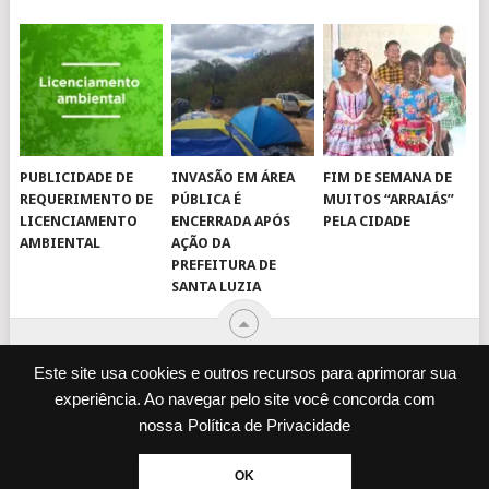
PUBLICIDADE DE
INVASÃO EM ÁREA
FIM DE SEMANA DE
REQUERIMENTO DE
PÚBLICA É
MUITOS “ARRAIÁS”
LICENCIAMENTO
ENCERRADA APÓS
PELA CIDADE
AMBIENTAL
AÇÃO DA
PREFEITURA DE
SANTA LUZIA
Este site usa cookies e outros recursos para aprimorar sua
experiência. Ao navegar pelo site você concorda com
© 2026
JORNAL VIROU NOTÍCIA
.
nossa
Política de Privacidade
DESENVOLVIDO POR
CAMINHOWEB
.
ENQUETES
JORNAL IMPRESSO
OK