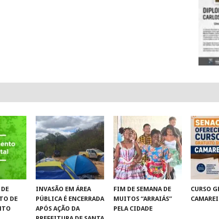
 DE
INVASÃO EM ÁREA
FIM DE SEMANA DE
CURSO G
TO DE
PÚBLICA É ENCERRADA
MUITOS “ARRAIÁS”
CAMAREI
NTO
APÓS AÇÃO DA
PELA CIDADE
PREFEITURA DE SANTA