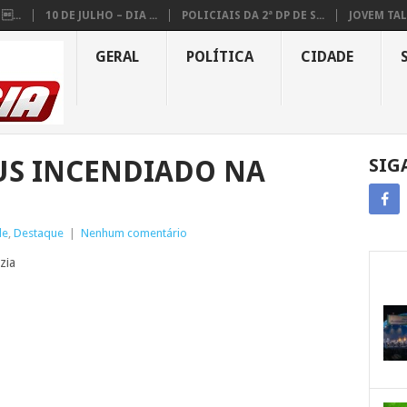
...
10 DE JULHO – DIA ...
POLICIAIS DA 2ª DP DE S...
JOVEM TAL
GERAL
POLÍTICA
CIDADE
US INCENDIADO NA
SIG
de
,
Destaque
|
Nenhum comentário
zia