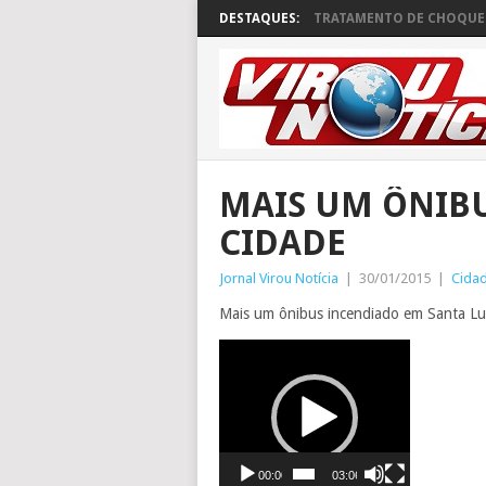
DESTAQUES:
TRATAMENTO DE CHOQUE 
MAIS UM ÔNIB
CIDADE
Jornal Virou Notícia
|
30/01/2015
|
Cida
Mais um ônibus incendiado em Santa Lu
Tocador
de
vídeo
00:00
03:06