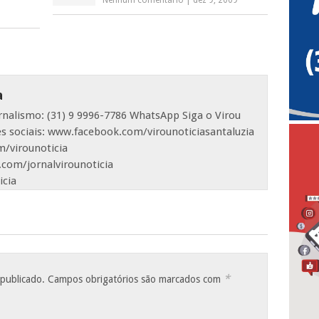
Nenhum comentário
|
dez 9, 2009
a
ornalismo: (31) 9 9996-7786 WhatsApp Siga o Virou
es sociais: www.facebook.com/virounoticiasantaluzia
/virounoticia
com/jornalvirounoticia
icia
*
 publicado.
Campos obrigatórios são marcados com