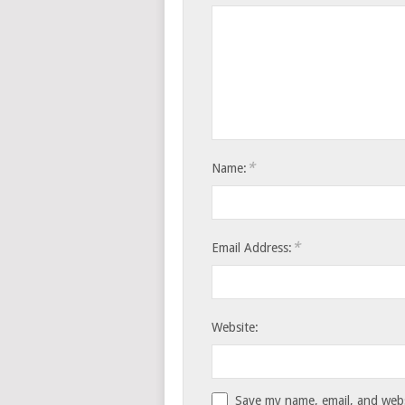
*
Name:
*
Email Address:
Website:
Save my name, email, and websi