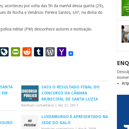
, aconteceu por volta das 5h da manhã dessa quinta (29),
es da Rocha e Venâncio Pereira Santos, s/nº, na divisa do
polícia militar (PM) desconhece autores e motivação.
ail
LinkedIn
LiveJournal
PrintFriendly
Reddit
Tumblr
WordPress
Yahoo
Mail
ENQ
Descul
momen
Arq
 SANTA
SAIU O RESULTADO FINAL DO
O EM
CONCURSO DA CÂMARA
MUNICIPAL DE SANTA LUZIA
Nenhum comentário
|
dez 21, 2017
LUXEMBURGO É APRESENTADO NA
DOURO
SEDE DO GALO