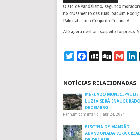
O ato de vandalismo, segundo moradores
no cruzamento das ruas Joaquim Rodrigu
Palmital com o Conjunto Cristina A.
Até agora nenhum suspeito foi preso. A 
Twitter
Facebook
MySpace
Digg
Gm
NOTÍCIAS RELACIONADAS
MERCADO MUNICIPAL DE
LUZIA SERÁ INAUGURAD
DEZEMBRO
Nenhum comentário
|
abr 24, 2024
PISCINA DE MANSÃO
ABANDONADA VIRA CRIA
DE DENGUE