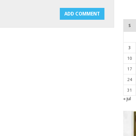
S
3
10
17
24
31
« jul