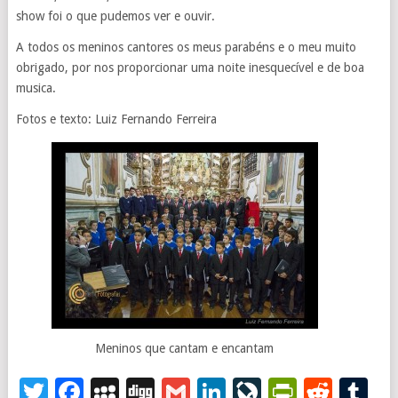
show foi o que pudemos ver e ouvir.
A todos os meninos cantores os meus parabéns e o meu muito
obrigado, por nos proporcionar uma noite inesquecível e de boa
musica.
Fotos e texto: Luiz Fernando Ferreira
Meninos que cantam e encantam
Twitter
Facebook
MySpace
Digg
Gmail
LinkedIn
LiveJourna
PrintFr
Redd
T