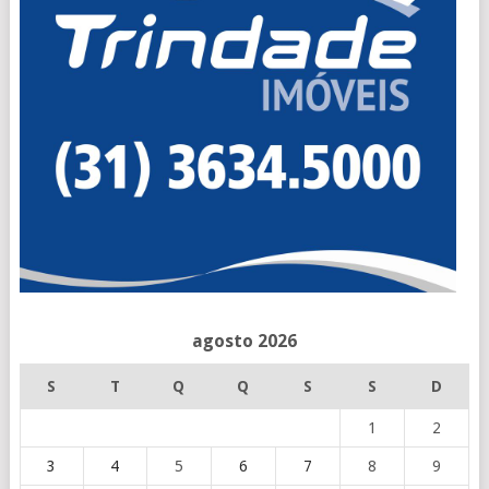
agosto 2026
S
T
Q
Q
S
S
D
1
2
3
4
5
6
7
8
9