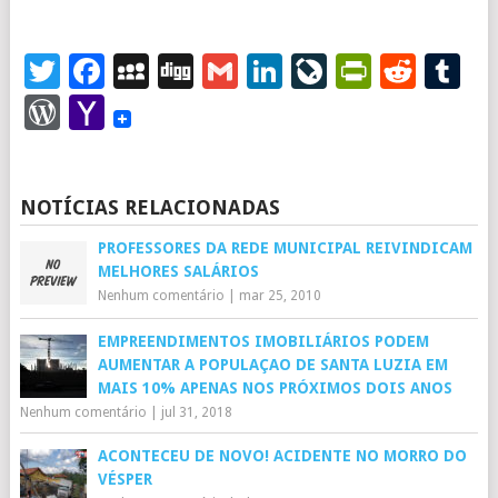
Twitter
Facebook
MySpace
Digg
Gmail
LinkedIn
LiveJourna
PrintFr
Redd
T
WordPress
Yahoo
Mail
NOTÍCIAS RELACIONADAS
PROFESSORES DA REDE MUNICIPAL REIVINDICAM
MELHORES SALÁRIOS
Nenhum comentário
|
mar 25, 2010
EMPREENDIMENTOS IMOBILIÁRIOS PODEM
AUMENTAR A POPULAÇAO DE SANTA LUZIA EM
MAIS 10% APENAS NOS PRÓXIMOS DOIS ANOS
Nenhum comentário
|
jul 31, 2018
ACONTECEU DE NOVO! ACIDENTE NO MORRO DO
VÉSPER