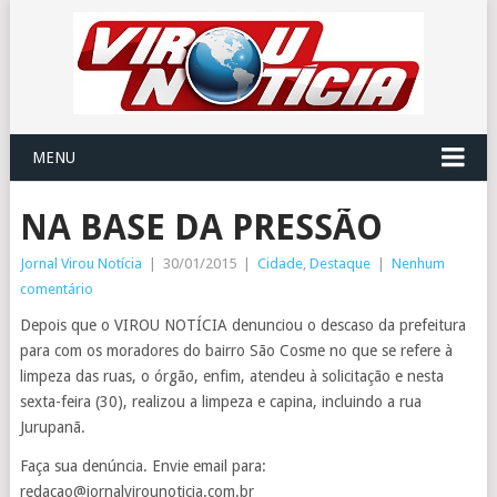
MENU
NA BASE DA PRESSÃO
Jornal Virou Notícia
|
30/01/2015
|
Cidade
,
Destaque
|
Nenhum
comentário
Depois que o VIROU NOTÍCIA denunciou o descaso da prefeitura
para com os moradores do bairro São Cosme no que se refere à
limpeza das ruas, o órgão, enfim, atendeu à solicitação e nesta
sexta-feira (30), realizou a limpeza e capina, incluindo a rua
Jurupanã.
Faça sua denúncia. Envie email para:
redacao@jornalvirounoticia.com.br