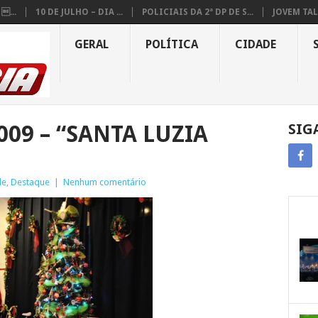
...
10 DE JULHO – DIA ...
POLICIAIS DA 2ª DP DE S...
JOVEM TAL
GERAL
POLÍTICA
CIDADE
009 – “SANTA LUZIA
SIG
de
,
Destaque
|
Nenhum comentário