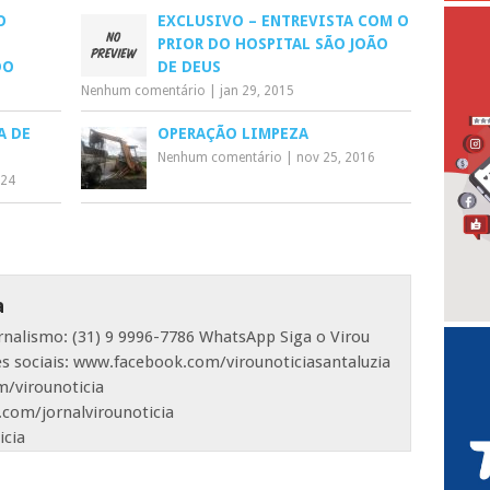
O
EXCLUSIVO – ENTREVISTA COM O
PRIOR DO HOSPITAL SÃO JOÃO
DO
DE DEUS
Nenhum comentário
|
jan 29, 2015
A DE
OPERAÇÃO LIMPEZA
Nenhum comentário
|
nov 25, 2016
024
a
ornalismo: (31) 9 9996-7786 WhatsApp Siga o Virou
es sociais: www.facebook.com/virounoticiasantaluzia
/virounoticia
com/jornalvirounoticia
icia