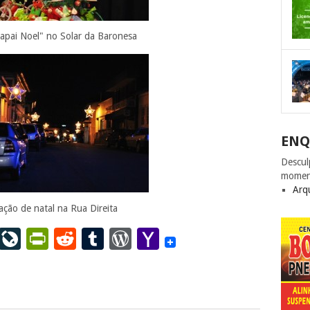
apai Noel" no Solar da Baronesa
ENQ
Descul
momen
Arq
ação de natal na Rua Direita
ail
LinkedIn
LiveJournal
PrintFriendly
Reddit
Tumblr
WordPress
Yahoo
Mail