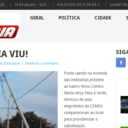
...
10 DE JULHO – DIA ...
POLICIAIS DA 2ª DP DE S...
JOVEM TAL
GERAL
POLÍTICA
CIDADE
A VIU!
SIG
de
,
Destaque
|
Nenhum comentário
Poste caindo na Avenida
das Indústrias próximo
ao bairro Novo Centro.
Nesta terça feira à tarde,
técnicos de uma
empreiteira da CEMIG
compareceram ao local
para providenciar a
substituição.