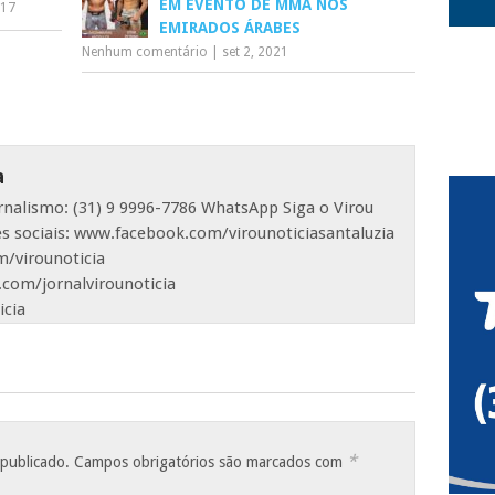
EM EVENTO DE MMA NOS
017
EMIRADOS ÁRABES
Nenhum comentário
|
set 2, 2021
a
ornalismo: (31) 9 9996-7786 WhatsApp Siga o Virou
es sociais: www.facebook.com/virounoticiasantaluzia
/virounoticia
com/jornalvirounoticia
icia
*
 publicado.
Campos obrigatórios são marcados com