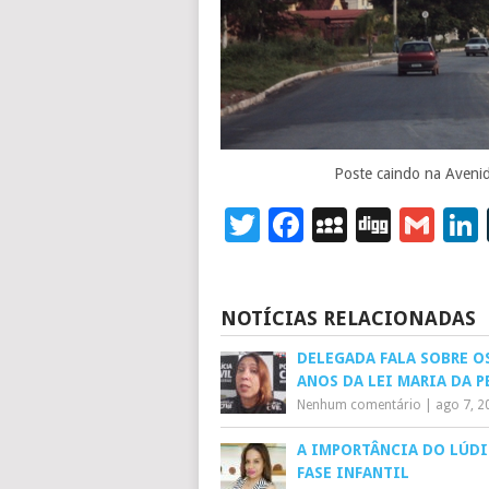
Poste caindo na Avenid
Twitter
Facebook
MySpace
Digg
Gm
NOTÍCIAS RELACIONADAS
DELEGADA FALA SOBRE OS
ANOS DA LEI MARIA DA 
Nenhum comentário
|
ago 7, 2
A IMPORTÂNCIA DO LÚD
FASE INFANTIL