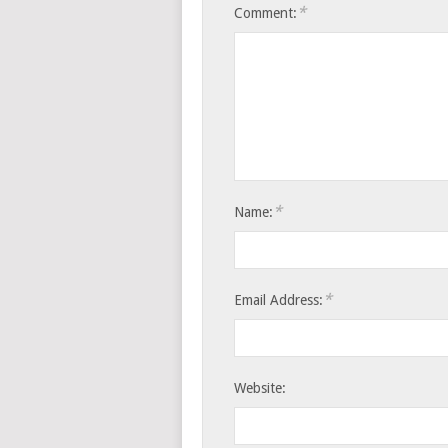
*
Comment:
*
Name:
*
Email Address:
Website: