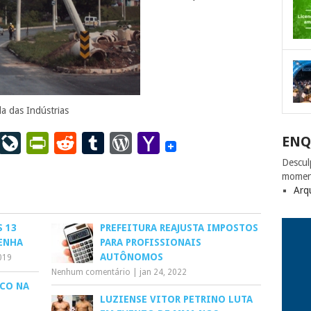
a das Indústrias
ail
LinkedIn
LiveJournal
PrintFriendly
Reddit
Tumblr
WordPress
Yahoo
ENQ
Mail
Descul
momen
Arq
 13
PREFEITURA REAJUSTA IMPOSTOS
PENHA
PARA PROFISSIONAIS
AUTÔNOMOS
019
Nenhum comentário
|
jan 24, 2022
ICO NA
LUZIENSE VITOR PETRINO LUTA