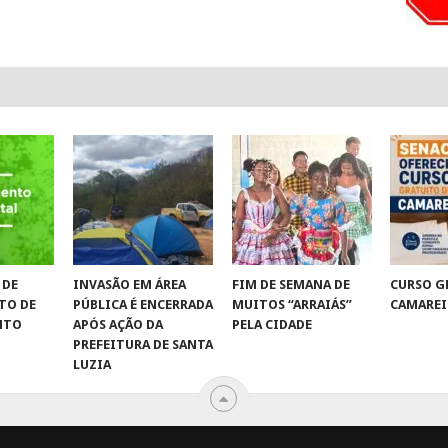
 DE
INVASÃO EM ÁREA
FIM DE SEMANA DE
CURSO G
TO DE
PÚBLICA É ENCERRADA
MUITOS “ARRAIÁS”
CAMAREI
NTO
APÓS AÇÃO DA
PELA CIDADE
PREFEITURA DE SANTA
LUZIA
L VIROU NOTÍCIA
.
DESENVOLVIDO POR
CAMINHOWEB
.