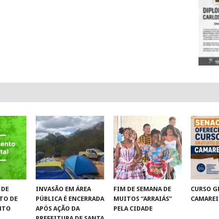
 DE
INVASÃO EM ÁREA
FIM DE SEMANA DE
CURSO G
TO DE
PÚBLICA É ENCERRADA
MUITOS “ARRAIÁS”
CAMAREI
NTO
APÓS AÇÃO DA
PELA CIDADE
PREFEITURA DE SANTA