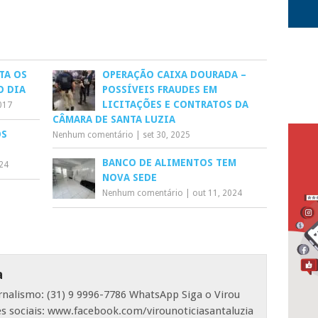
Mail
TA OS
OPERAÇÃO CAIXA DOURADA –
O DIA
POSSÍVEIS FRAUDES EM
LICITAÇÕES E CONTRATOS DA
017
CÂMARA DE SANTA LUZIA
OS
Nenhum comentário
|
set 30, 2025
BANCO DE ALIMENTOS TEM
024
NOVA SEDE
Nenhum comentário
|
out 11, 2024
a
ornalismo: (31) 9 9996-7786 WhatsApp Siga o Virou
es sociais: www.facebook.com/virounoticiasantaluzia