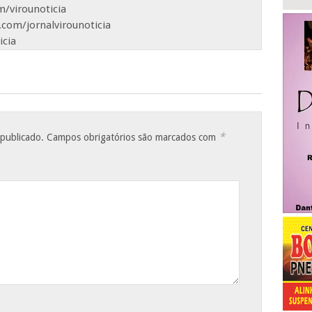
/virounoticia
com/jornalvirounoticia
icia
*
 publicado.
Campos obrigatórios são marcados com