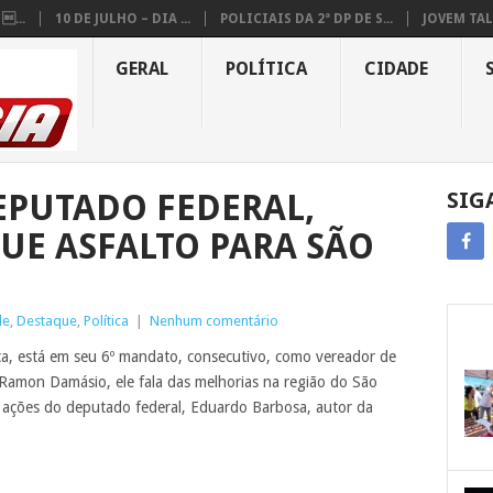
...
10 DE JULHO – DIA ...
POLICIAIS DA 2ª DP DE S...
JOVEM TAL
GERAL
POLÍTICA
CIDADE
EPUTADO FEDERAL,
SIG
UE ASFALTO PARA SÃO
de
,
Destaque
,
Política
|
Nenhum comentário
ca, está em seu 6º mandato, consecutivo, como vereador de
a Ramon Damásio, ele fala das melhorias na região do São
s ações do deputado federal, Eduardo Barbosa, autor da