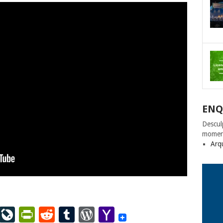
ENQ
Descul
momen
Arq
ail
LinkedIn
LiveJournal
PrintFriendly
Reddit
Tumblr
WordPress
Yahoo