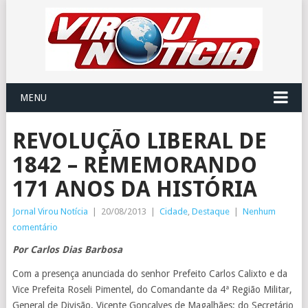
MENU
REVOLUÇÃO LIBERAL DE
1842 – REMEMORANDO
171 ANOS DA HISTÓRIA
Jornal Virou Notícia
|
20/08/2013
|
Cidade
,
Destaque
|
Nenhum
comentário
Por Carlos Dias Barbosa
Com a presença anunciada do senhor Prefeito Carlos Calixto e da
Vice Prefeita Roseli Pimentel, do Comandante da 4ª Região Militar,
General de Divisão, Vicente Gonçalves de Magalhães; do Secretário