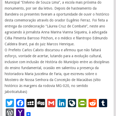
Municipal “Etelvino de Souza Lima”, a escola mais próxima do
monumento, por ser dia letivo. Depois de hasteamento da
Bandeira os presentes tiveram a oportunidade de ouvir o histórico
desta comemoração através do orador Eugênio Ferraz. Foi feita a
entrega da condecoração “Láurea Cruz de Combate”, neste ano
agraciando à jornalista Anna Marina Vianna Siqueira, à advogada
Célia Pimenta Barroso Pitchon, e o médico e filantropo Edmundo
Caldeira Brant, pai do juiz Marcos Henrique.
O Prefeito Carlos Calixto discursou e afirmou que não faltará
esforço, vontade de acertar, lutando para a evolução cultural,
inclusive com inclusão de História do Município entre as disciplinas
do ensino fundamental, ocasião em salientou a presença da
historiadora Maria Juscelina de Faria, que escreveu sobre o
Mosteiro de Nossa Senhora da Conceição de Macaúbas (sítio
histórico às margens da rodovia MG-020, no sentido
Jaboticatubas)
Twitter
Facebook
MySpace
Digg
Gmail
LinkedIn
LiveJourna
PrintFr
Redd
T
WordPress
Yahoo