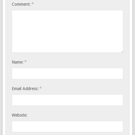
*
Comment:
*
Name:
*
Email Address:
Website: