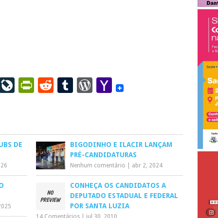
ail
LinkedIn
LiveJournal
PrintFriendly
Reddit
Tumblr
WordPress
Yahoo
Mail
UBS DE
BIGODINHO E ILACIR LANÇAM
PRÉ-CANDIDATURAS
026
Nenhum comentário
|
abr 2, 2024
O
CONHEÇA OS CANDIDATOS A
DEPUTADO ESTADUAL E FEDERAL
POR SANTA LUZIA
2025
14 Comentários
|
jul 30, 2010