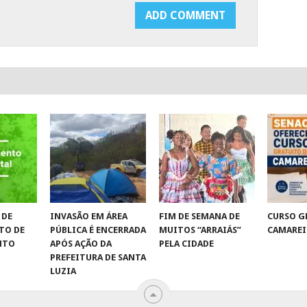
 DE
INVASÃO EM ÁREA
FIM DE SEMANA DE
CURSO G
TO DE
PÚBLICA É ENCERRADA
MUITOS “ARRAIÁS”
CAMAREI
NTO
APÓS AÇÃO DA
PELA CIDADE
PREFEITURA DE SANTA
LUZIA