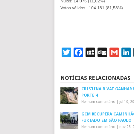
Nulos: 14.076 (11,02%)
Votos válidos : 104.181 (81,58%)
Twitter
Facebook
MySpace
Digg
Gm
NOTÍCIAS RELACIONADAS
CRISTINA B VAI GANHAR 
PORTE 4
Nenhum comentário
|
jul 10, 2
GCM RECUPERA CAMINHÃ
FURTADO EM SÃO PAULO
Nenhum comentário
|
nov 28, 