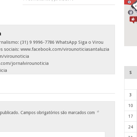
a
ornalismo: (31) 9 9996-7786 WhatsApp Siga o Virou
es sociais: www.facebook.com/virounoticiasantaluzia
/virounoticia
com/jornalvirounoticia
icia
S
3
10
*
 publicado.
Campos obrigatórios são marcados com
17
24