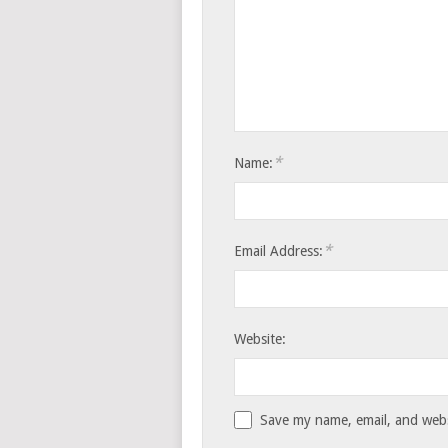
*
Name:
*
Email Address:
Website:
Save my name, email, and websi