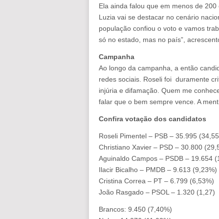
Ela ainda falou que em menos de 200 d
Luzia vai se destacar no cenário nacio
população confiou o voto e vamos tra
só no estado, mas no país”, acrescent
Campanha
Ao longo da campanha, a então candid
redes sociais. Roseli foi duramente cri
injúria e difamação. Quem me conhece
falar que o bem sempre vence. A menti
Confira votação dos candidatos
Roseli Pimentel – PSB – 35.995 (34,5
Christiano Xavier – PSD – 30.800 (29
Aguinaldo Campos – PSDB – 19.654 (
Ilacir Bicalho – PMDB – 9.613 (9,23%)
Cristina Correa – PT – 6.799 (6,53%)
João Rasgado – PSOL – 1.320 (1,27)
Brancos: 9.450 (7,40%)