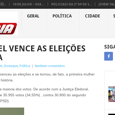
...
10 DE JULHO – DIA ...
POLICIAIS DA 2ª DP DE S...
JOVEM TAL
GERAL
POLÍTICA
CIDADE
L VENCE AS ELEIÇÕES
SIG
A
de
,
Destaque
,
Política
|
Nenhum comentário
 venceu as eleições e se tornou, de fato, a primeira mulher
história.
 a maioria dos votos. De acordo com a Justiça Eleitoral,
e 35.955 votos (34,55%) , contra 30.800 do segundo
(PSD).