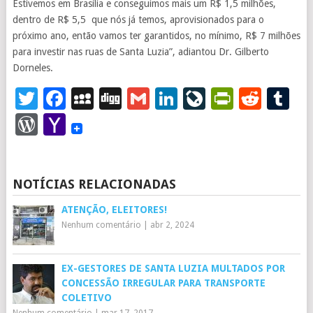
Estivemos em Brasília e conseguimos mais um R$ 1,5 milhões,
dentro de R$ 5,5 que nós já temos, aprovisionados para o
próximo ano, então vamos ter garantidos, no mínimo, R$ 7 milhões
para investir nas ruas de Santa Luzia”, adiantou Dr. Gilberto
Dorneles.
Twitter
Facebook
MySpace
Digg
Gmail
LinkedIn
LiveJourna
PrintFr
Redd
T
WordPress
Yahoo
Mail
NOTÍCIAS RELACIONADAS
ATENÇÃO, ELEITORES!
Nenhum comentário
|
abr 2, 2024
EX-GESTORES DE SANTA LUZIA MULTADOS POR
CONCESSÃO IRREGULAR PARA TRANSPORTE
COLETIVO