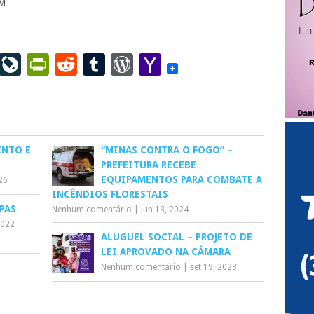
PM
ail
LinkedIn
LiveJournal
PrintFriendly
Reddit
Tumblr
WordPress
Yahoo
Mail
ENTO E
“MINAS CONTRA O FOGO” –
PREFEITURA RECEBE
EQUIPAMENTOS PARA COMBATE A
026
INCÊNDIOS FLORESTAIS
PAS
Nenhum comentário
|
jun 13, 2024
2022
ALUGUEL SOCIAL – PROJETO DE
LEI APROVADO NA CÂMARA
Nenhum comentário
|
set 19, 2023