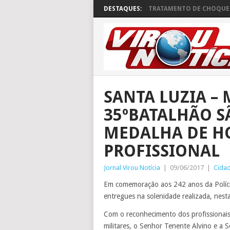
DESTAQUES:
TRATAMENTO DE CHOQUE 
SANTA LUZIA – 
35ºBATALHÃO S
MEDALHA DE H
PROFISSIONAL
Jornal Virou Notícia
|
09/06/2017
|
Cida
Em comemoração aos 242 anos da Políci
entregues na solenidade realizada, nesta 
Com o reconhecimento dos profissionais 
militares, o Senhor Tenente Alvino e a